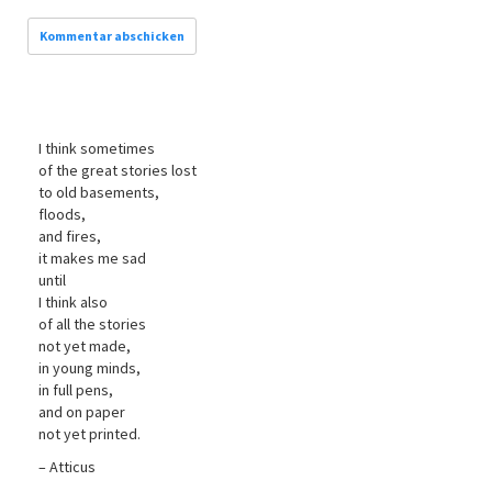
I think sometimes
of the great stories lost
to old basements,
floods,
and fires,
it makes me sad
until
I think also
of all the stories
not yet made,
in young minds,
in full pens,
and on paper
not yet printed.
– Atticus