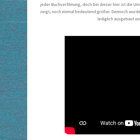
jeder Buchverfilmung, doch bei dieser hier ist die U
zeigt, noch einmal bedeutend größer. Dennoch wurde 
lediglich ausgebaut un