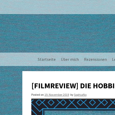
Skip
to
content
Startseite
Über mich
Rezensionen
L
[FILMREVIEW] DIE HOBBI
Posted on
19. November 2019
by
SophiaNo