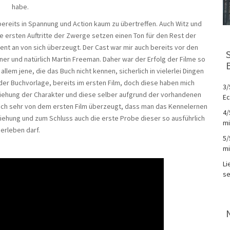
habe.
r bereits in Spannung und Action kaum zu übertreffen. Auch Witz und
 ersten Auftritte der Zwerge setzen einen Ton für den Rest der
t an von sich überzeugt. Der Cast war mir auch bereits vor den
ner und natürlich Martin Freeman. Daher war der Erfolg der Filme so
llem jene, die das Buch nicht kennen, sicherlich in vielerlei Dingen
der Buchvorlage, bereits im ersten Film, doch diese haben mich
3/
Beziehung der Charakter und diese selber aufgrund der vorhandenen
Ec
nlich sehr von dem ersten Film überzeugt, dass man das Kennelernen
4/
iehung und zum Schluss auch die erste Probe dieser so ausführlich
mi
erleben darf.
5/
mi
Li
se