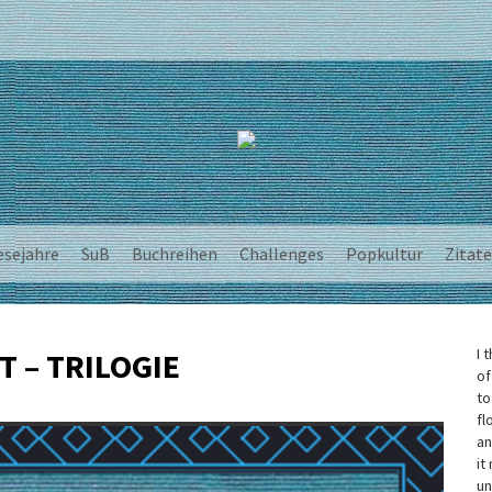
esejahre
SuB
Buchreihen
Challenges
Popkultur
Zitate
I 
T – TRILOGIE
of
to
fl
an
it
un