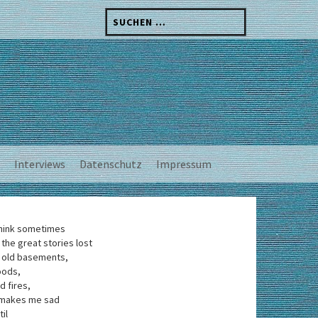
Suchen
nach:
Interviews
Datenschutz
Impressum
think sometimes
 the great stories lost
 old basements,
oods,
d fires,
 makes me sad
til