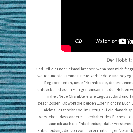
Der Hobbit:
Und Teil 2 ist noch einmal krasser, wenn man mich fra
weiter und sie sammeln neue Verbündete und begegnen
Begebenheiten, neue Erkenntnisse, die erst einma
entdeckt in diesem Film gemeinsam mit den Helden w
näher. Neue Charaktere wie Legolas, Bard und Tau
geschlossen. Obwohl die beiden Elben nicht im Buch vo
nicht zuletzt sehr cool im Bezug auf die danach sp
verstehen, dass andere – Liebhaber des Buches – es 
kann ich auch die Entscheidung dafür verstehen.
Entscheidung, die von vorn herein mit einigen Veränd