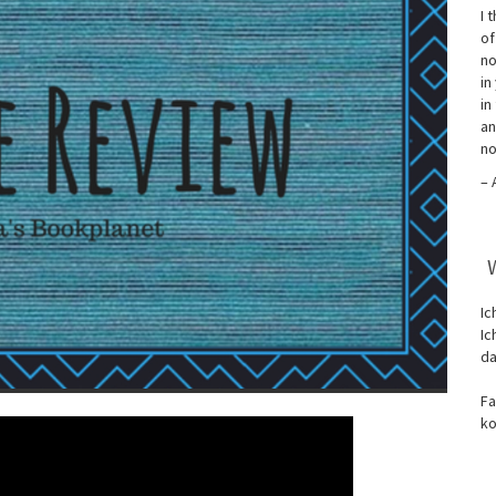
I 
of
no
in
in
an
no
– 
Ic
Ic
da
Fa
ko