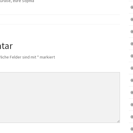
 Grüße, eure Sophia
tar
liche Felder sind mit
*
markiert