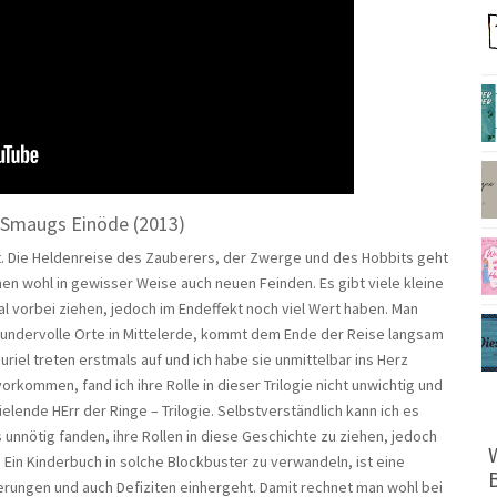
 Smaugs Einöde (2013)
gt. Die Heldenreise des Zauberers, der Zwerge und des Hobbits geht
 wohl in gewisser Weise auch neuen Feinden. Es gibt viele kleine
l vorbei ziehen, jedoch im Endeffekt noch viel Wert haben. Man
undervolle Orte in Mittelerde, kommt dem Ende der Reise langsam
riel treten erstmals auf und ich habe sie unmittelbar ins Herz
rkommen, fand ich ihre Rolle in dieser Trilogie nicht unwichtig und
ielende HErr der Ringe – Trilogie. Selbstverständlich kann ich es
unnötig fanden, ihre Rollen in diese Geschichte zu ziehen, jedoch
 Ein Kinderbuch in solche Blockbuster zu verwandeln, ist eine
erungen und auch Defiziten einhergeht. Damit rechnet man wohl bei