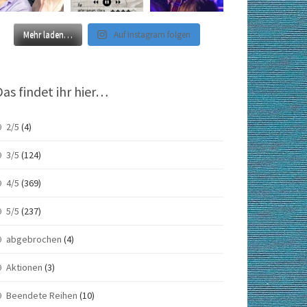
Mehr laden…
Auf Instagram folgen
Das findet ihr hier…
2/5
(4)
3/5
(124)
4/5
(369)
5/5
(237)
abgebrochen
(4)
Aktionen
(3)
Beendete Reihen
(10)