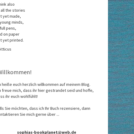
think also
 all the stories
t yet made,
 young minds,
 full pens,
d on paper
t yet printed.
Atticus
Willkommen!
h heiße euch herzlich willkommen auf meinem Blog.
h freue mich, dass ihr hier gestrandet seid und hoffe,
ss ihr euch wohlfühlt!
lls Sie möchten, dass ich Ihr Buch rezensiere, dann
ntaktieren Sie mich gerne über ...
sophias-bookplanet@web.de