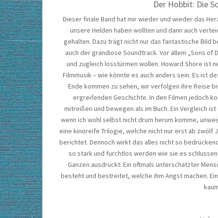
Der Hobbit: Die S
Dieser finale Band hat mir wieder und wieder das He
unsere Helden haben wollten und dann auch verte
gehalten. Dazu trägt nicht nur das fantastische Bild
auch der grandiose Soundtrack. Vor allem „Sons of D
und zugleich losstürmen wollen. Howard Shore ist 
Filmmusik – wie könnte es auch anders sein. Es ist d
Ende kommen zu sehen, wir verfolgen ihre Reise bi
ergreifenden Geschichte. In den Filmen jedoch ko
mitreißen und bewegen als im Buch. Ein Vergleich i
wenn ich wohl selbst nicht drum herum komme, unweiger
eine kinoreife Trilogie, welche nicht nur erst ab zwöl
berichtet. Dennoch wirkt das alles nicht so bedrückend
so stark und furchtlos werden wie sie es schlussen
Ganzen ausdrückt: Ein oftmals unterschätzter Mensch
besteht und bestreitet, welche ihm Angst machen. Ei
kaum