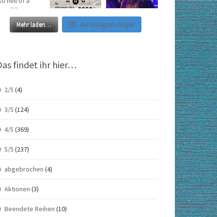
Mehr laden…
Auf Instagram folgen
Das findet ihr hier…
2/5
(4)
3/5
(124)
4/5
(369)
5/5
(237)
abgebrochen
(4)
Aktionen
(3)
Beendete Reihen
(10)