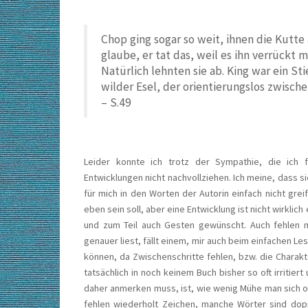
Chop ging sogar so weit, ihnen die Kutte
glaube, er tat das, weil es ihn verrückt m
Natürlich lehnten sie ab. King war ein St
wilder Esel, der orientierungslos zwisc
– S.49
Leider konnte ich trotz der Sympathie, die ich f
Entwicklungen nicht nachvollziehen. Ich meine, dass si
für mich in den Worten der Autorin einfach nicht grei
eben sein soll, aber eine Entwicklung ist nicht wirkli
und zum Teil auch Gesten gewünscht. Auch fehlen m
genauer liest, fällt einem, mir auch beim einfachen Le
können, da Zwischenschritte fehlen, bzw. die Charak
tatsächlich in noch keinem Buch bisher so oft irritier
daher anmerken muss, ist, wie wenig Mühe man sich o
fehlen wiederholt Zeichen, manche Wörter sind dopp