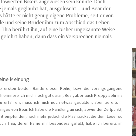
towierten Bikers angewiesen sein könnte. Doch
sie jemals geglaubt hat, ausgelöscht – und Bear der
s hätte er nicht genug eigene Probleme, seit er von
e und seine Brüder ihm zum Abschied das Leben
 Thia berührt ihn, auf eine bisher ungekannte Weise,
elehrt haben, dann dass ein Versprechen niemals
ine Meinung
 die ersten beiden Bände dieser Reihe, bzw. die vorangegangene
 erinnere ich mich noch gut daran, Bear, aber auch Preppy sehr ins
 erfahren, muss ich mich noch etwas gedulden, aber bereits in
ges von Bear. Ich habe die Handlung an sich, sowie der Zeitpunkt,
sant empfunden, noch mehr jedoch die Flashbacks, die dem Leser so
uch Thia, deren Name mir besonders gefällt, habe ich bereits im