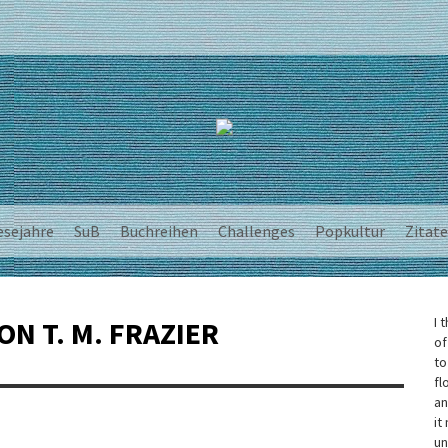
esejahre
SuB
Buchreihen
Challenges
Popkultur
Zitate
I 
N T. M. FRAZIER
of
to
fl
an
it
un