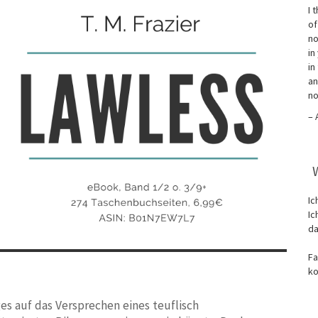
I 
of
no
in
in
an
no
– 
Ic
Ic
da
Fa
ko
ges auf das Versprechen eines teuflisch