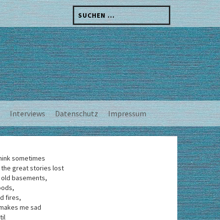
Suchen
nach:
Interviews
Datenschutz
Impressum
think sometimes
 the great stories lost
 old basements,
oods,
d fires,
 makes me sad
til