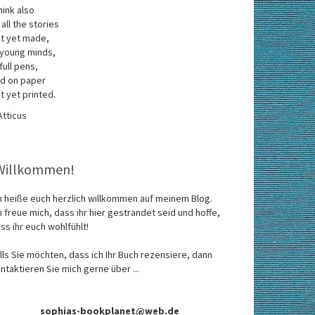
think also
 all the stories
t yet made,
 young minds,
 full pens,
d on paper
t yet printed.
Atticus
Willkommen!
h heiße euch herzlich willkommen auf meinem Blog.
h freue mich, dass ihr hier gestrandet seid und hoffe,
ss ihr euch wohlfühlt!
lls Sie möchten, dass ich Ihr Buch rezensiere, dann
ntaktieren Sie mich gerne über ...
sophias-bookplanet@web.de