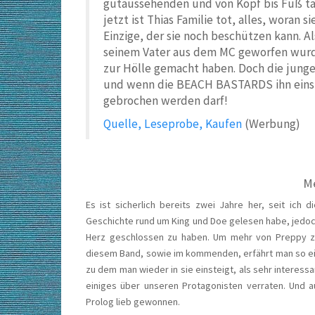
gutaussehenden und von Kopf bis Fuß tä
jetzt ist Thias Familie tot, alles, woran 
Einzige, der sie noch beschützen kann. Al
seinem Vater aus dem MC geworfen wurd
zur Hölle gemacht haben. Doch die junge
und wenn die BEACH BASTARDS ihn eins g
gebrochen werden darf!
Quelle, Leseprobe, Kaufen
(Werbung)
Me
Es ist sicherlich bereits zwei Jahre her, seit ich
Geschichte rund um King und Doe gelesen habe, jedoch
Herz geschlossen zu haben. Um mehr von Preppy zu
diesem Band, sowie im kommenden, erfährt man so eini
zu dem man wieder in sie einsteigt, als sehr interes
einiges über unseren Protagonisten verraten. Und a
Prolog lieb gewonnen.