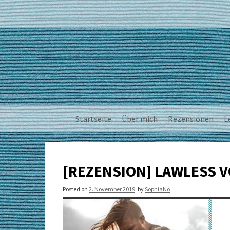
Skip
to
content
Startseite
Über mich
Rezensionen
L
[REZENSION] LAWLESS VO
Posted on
2. November 2019
by
SophiaNo