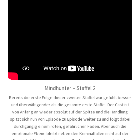
Mindhunter – Staffel 2
Bereits die erste Folge dieser zweiten Staffel war gefühlt besser
und überwältigender als die gesamte erste Staffel. Der Cast ist
von Anfang an wieder absolut auf der Spitze und die Handlung
spitzt sich nun von Episode zu Episode weiter zu und folgt dabei
durchgängig einem roten, gefährlichen Faden. Aber auch die
emotionale Ebene bleibt neben den Kriminalfällen nicht auf der