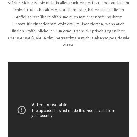
Stärke. Sicher ist sie nicht in allen Punkten perfekt, aber auch nicht
schlecht. Die Charaktere, vor allem Tyler, haben sich in dieser
Staffel selbst übertroffen und mich mit ihrer Kraft und ihrem
Einsatz für einander mit Stolz erfüllt! Einer vierten, wenn auch
finalen Staffel blicke ich nun erneut sehr skeptisch gegenüber,
aber wer weiß, vielleicht überrascht sie mich ja ebenso positiv wie
diese.