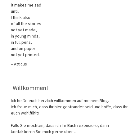
it makes me sad
until
I think also
of all the stories
not yet made,
in young minds,
in full pens,
and on paper
not yet printed.
– Atticus
Willkommen!
Ich heiße euch herzlich willkommen auf meinem Blog.
Ich freue mich, dass ihr hier gestrandet seid und hoffe, dass ihr
euch wohlfühlt!
Falls Sie möchten, dass ich Ihr Buch rezensiere, dann
kontaktieren Sie mich gerne über ...