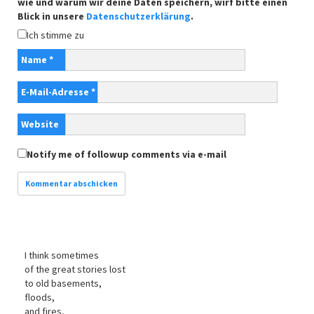
wie und warum wir deine Daten speichern, wirf bitte einen
Blick in unsere
Datenschutzerklärung
.
Ich stimme zu
Name
*
E-Mail-Adresse
*
Website
Notify me of followup comments via e-mail
I think sometimes
of the great stories lost
to old basements,
floods,
and fires,