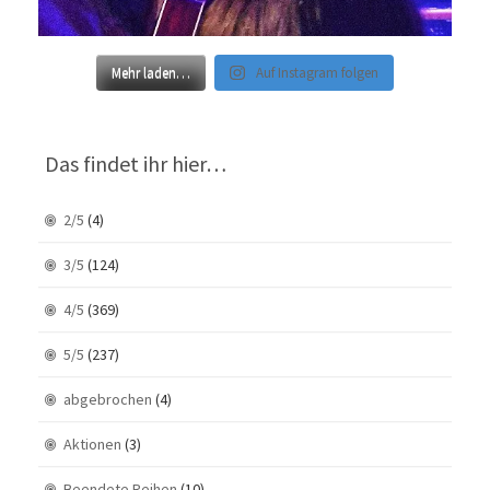
Mehr laden…
Auf Instagram folgen
Das findet ihr hier…
2/5
(4)
3/5
(124)
4/5
(369)
5/5
(237)
abgebrochen
(4)
Aktionen
(3)
Beendete Reihen
(10)