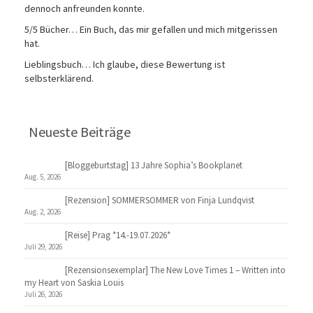
dennoch anfreunden konnte.
5/5 Bücher… Ein Buch, das mir gefallen und mich mitgerissen
hat.
Lieblingsbuch… Ich glaube, diese Bewertung ist
selbsterklärend.
Neueste Beiträge
[Bloggeburtstag] 13 Jahre Sophia’s Bookplanet
Aug. 5, 2026
[Rezension] SOMMERSOMMER von Finja Lundqvist
Aug. 2, 2026
[Reise] Prag *14.-19.07.2026*
Juli 29, 2026
[Rezensionsexemplar] The New Love Times 1 – Written into
my Heart von Saskia Louis
Juli 26, 2026