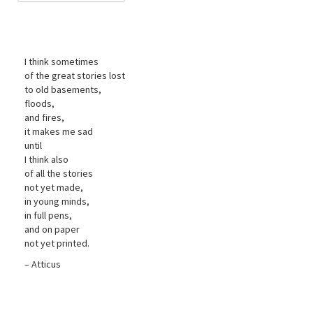
I think sometimes
of the great stories lost
to old basements,
floods,
and fires,
it makes me sad
until
I think also
of all the stories
not yet made,
in young minds,
in full pens,
and on paper
not yet printed.
– Atticus