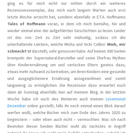
ging es für mich nicht nur mitten durch ein weiteres
Rezensionsexemplar, das mich nach langem Warten auch erst
letzte Woche erreicht hat, sondern ebenfalls in E.T.A. Hoffmanns
Tales of Hoffmann
voran, in dem ich mich bemühe, hin und
wieder einmal eine der aufgeführten Geschichten zu lesen. Leider
ist das von Zeit zu Zeit sehr mühselig, sodass ich die
unterhaltende Lektüre, welche Misha und Vicki Collins‘
Mmh, mir
schmeckt’s!
darstellt, sehr genossen habe. Auf keinen 300 Seiten
krempeln der Supernatural-Darsteller und seine Ehefrau Mythen
über Kinderernährung um und verlocken Eltern gewiss dazu,
etwas mehr Aufwand zu betreiben, um ihren Kindern eine gesunde
und ausgeglichenere Ernährung anzugewöhnen und somit
langwierig zu ermöglichen. Die Rezension dazu erwartet euch
dann ab Sonntag ebenfalls hier auf meinem Blog. In der letzten
Woche habe ich euch des Weiteren auch meinen
Lesemonat
Dezember
online gestellt, falls ihr noch einmal einen Blick darauf
werfen wollt, welche Bücher mich zum Ende des Jahres 2020 zu
begeistern – oder eben auch nicht – vermochten. Was ich nach
Beenden dieser beiden Bücher wohl als nächstes in Angriff
nehme? Da lasse ich wohl mein Gefühl entscheiden, sobald ich