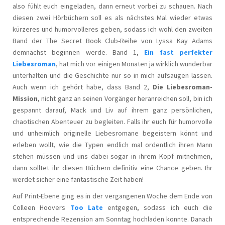
also fühlt euch eingeladen, dann erneut vorbei zu schauen. Nach
diesen zwei Hörbüchern soll es als nächstes Mal wieder etwas
kürzeres und humorvolleres geben, sodass ich wohl den zweiten
Band der The Secret Book Club-Reihe von Lyssa Kay Adams
demnächst beginnen werde. Band 1,
Ein fast perfekter
Liebesroman
, hat mich vor einigen Monaten ja wirklich wunderbar
unterhalten und die Geschichte nur so in mich aufsaugen lassen.
Auch wenn ich gehört habe, dass Band 2,
Die Liebesroman-
Mission
, nicht ganz an seinen Vorgänger heranreichen soll, bin ich
gespannt darauf, Mack und Liv auf ihrem ganz persönlichen,
chaotischen Abenteuer zu begleiten. Falls ihr euch für humorvolle
und unheimlich originelle Liebesromane begeistern könnt und
erleben wollt, wie die Typen endlich mal ordentlich ihren Mann
stehen müssen und uns dabei sogar in ihrem Kopf mitnehmen,
dann solltet ihr diesen Büchern definitiv eine Chance geben. Ihr
werdet sicher eine fantastische Zeit haben!
Auf Print-Ebene ging es in der vergangenen Woche dem Ende von
Colleen Hoovers
Too Late
entgegen, sodass ich euch die
entsprechende Rezension am Sonntag hochladen konnte. Danach