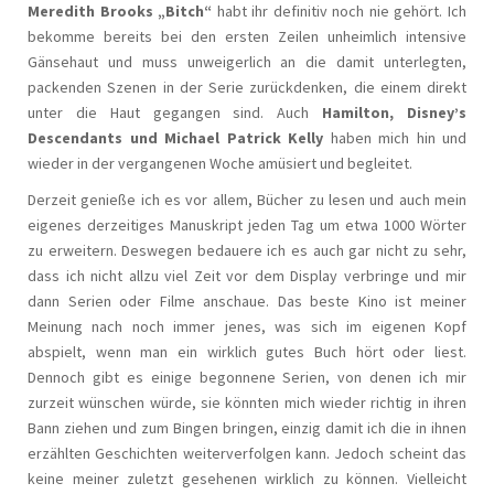
Meredith Brooks „Bitch“
habt ihr definitiv noch nie gehört. Ich
bekomme bereits bei den ersten Zeilen unheimlich intensive
Gänsehaut und muss unweigerlich an die damit unterlegten,
packenden Szenen in der Serie zurückdenken, die einem direkt
unter die Haut gegangen sind. Auch
Hamilton, Disney’s
Descendants und Michael Patrick Kelly
haben mich hin und
wieder in der vergangenen Woche amüsiert und begleitet.
Derzeit genieße ich es vor allem, Bücher zu lesen und auch mein
eigenes derzeitiges Manuskript jeden Tag um etwa 1000 Wörter
zu erweitern. Deswegen bedauere ich es auch gar nicht zu sehr,
dass ich nicht allzu viel Zeit vor dem Display verbringe und mir
dann Serien oder Filme anschaue. Das beste Kino ist meiner
Meinung nach noch immer jenes, was sich im eigenen Kopf
abspielt, wenn man ein wirklich gutes Buch hört oder liest.
Dennoch gibt es einige begonnene Serien, von denen ich mir
zurzeit wünschen würde, sie könnten mich wieder richtig in ihren
Bann ziehen und zum Bingen bringen, einzig damit ich die in ihnen
erzählten Geschichten weiterverfolgen kann. Jedoch scheint das
keine meiner zuletzt gesehenen wirklich zu können. Vielleicht