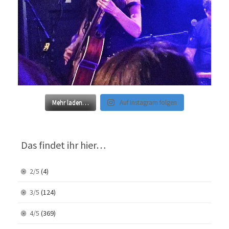
Mehr laden…
Auf Instagram folgen
Das findet ihr hier…
2/5
(4)
3/5
(124)
4/5
(369)