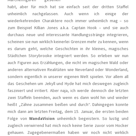
habt, aber für mich hat sie einfach seit der dritten Staffel
unheimlich nachgelassen. Auch wenn ich einige der
wiederkehrenden Charaktere noch immer unheimlich mag – so
zum Beispiel Killian Jones a.k.a. Captain Hook – und sie auch
durchaus neue und interessante Handlungsstränge integrieren,
scheinen sie nun wirklich keinerlei Grenzen mehr zu kennen, wenn
es darum geht, welche Geschichten in ihr kleines, magisches
Städtchen Storybrooke integriert werden. So erleben wir nun
auch Figuren aus Erzählungen, die nicht im magischen Wald oder
anderen alternativen Realitäten wie Neverland oder Wonderland,
sondern eigentlich in unserer eigenen Welt spielen. Vor allem all
das Geschehen um Jekyll und Hyde hat mich deswegen zugleich
fasziniert und irritiert. Aber naja, ich werde dennoch die letzten
zwei Staffeln beenden, auch wenn es dann wohl hin und wieder
heißt „Zähne zusammen beißen und durch“. Dahingegen konnte
mich dann am letzten Freitag, dem 15. Januar, die ersten beiden
Folge von
WandaVision
unheimlich begeistern. So lustig und
zugleich verwirrend hat mich noch keine Serie zuvor vom Hocker
gehauen. Zugegebenermaßen haben wir noch nicht wirklich