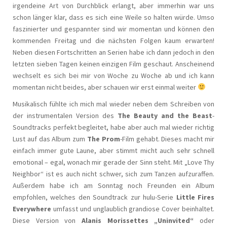
irgendeine Art von Durchblick erlangt, aber immerhin war uns
schon länger klar, dass es sich eine Weile so halten würde. Umso
faszinierter und gespannter sind wir momentan und können den
kommenden Freitag und die nächsten Folgen kaum erwarten!
Neben diesen Fortschritten an Serien habe ich dann jedoch in den
letzten sieben Tagen keinen einzigen Film geschaut. Anscheinend
wechselt es sich bei mir von Woche zu Woche ab und ich kann
momentan nicht beides, aber schauen wir erst einmal weiter
Musikalisch fühlte ich mich mal wieder neben dem Schreiben von
der instrumentalen Version des
The Beauty and the Beast
-
Soundtracks perfekt begleitet, habe aber auch mal wieder richtig
Lust auf das Album zum
The Prom
-Film gehabt. Dieses macht mir
einfach immer gute Laune, aber stimmt micht auch sehr schnell
emotional – egal, wonach mir gerade der Sinn steht. Mit „Love Thy
Neighbor“ ist es auch nicht schwer, sich zum Tanzen aufzuraffen.
Außerdem habe ich am Sonntag noch Freunden ein Album
empfohlen, welches den Soundtrack zur hulu-Serie
Little Fires
Everywhere
umfasst und unglaublich grandiose Cover beinhaltet.
Diese Version von
Alanis Morissettes „Uninvited“
oder