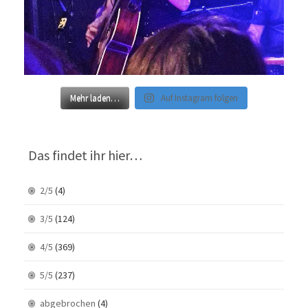
Mehr laden…
Auf Instagram folgen
Das findet ihr hier…
2/5
(4)
3/5
(124)
4/5
(369)
5/5
(237)
abgebrochen
(4)