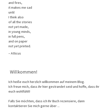
and fires,
it makes me sad
until
I think also
of all the stories
not yet made,
in young minds,
in full pens,
and on paper
not yet printed.
– Atticus
Willkommen!
Ich heiße euch herzlich willkommen auf meinem Blog.
Ich freue mich, dass ihr hier gestrandet seid und hoffe, dass ihr
euch wohlfühlt!
Falls Sie möchten, dass ich Ihr Buch rezensiere, dann
kontaktieren Sie mich gerne über ...