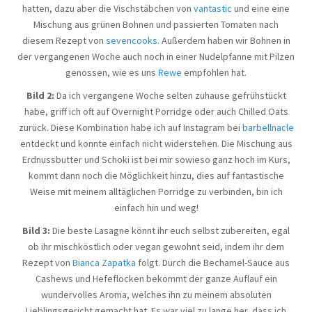
hatten, dazu aber die Vischstäbchen von
vantastic
und eine eine
Mischung aus grünen Bohnen und passierten Tomaten nach
diesem Rezept von
sevencooks
. Außerdem haben wir Bohnen in
der vergangenen Woche auch noch in einer Nudelpfanne mit Pilzen
genossen, wie es uns
Rewe
empfohlen hat.
Bild 2:
Da ich vergangene Woche selten zuhause gefrühstückt
habe, griff ich oft auf Overnight Porridge oder auch Chilled Oats
zurück. Diese Kombination habe ich auf Instagram bei
barbellnacle
entdeckt und konnte einfach nicht widerstehen. Die Mischung aus
Erdnussbutter und Schoki ist bei mir sowieso ganz hoch im Kurs,
kommt dann noch die Möglichkeit hinzu, dies auf fantastische
Weise mit meinem alltäglichen Porridge zu verbinden, bin ich
einfach hin und weg!
Bild 3:
Die beste Lasagne könnt ihr euch selbst zubereiten, egal
ob ihr mischköstlich oder vegan gewohnt seid, indem ihr dem
Rezept von
Bianca Zapatka
folgt. Durch die Bechamel-Sauce aus
Cashews und Hefeflocken bekommt der ganze Auflauf ein
wundervolles Aroma, welches ihn zu meinem absoluten
Lieblingsgericht gemacht hat. Es war viel zu lange her, dass ich