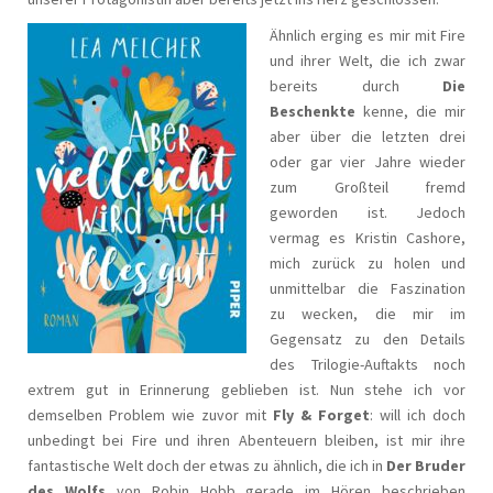
Ähnlich erging es mir mit Fire
und ihrer Welt, die ich zwar
bereits durch
Die
Beschenkte
kenne, die mir
aber über die letzten drei
oder gar vier Jahre wieder
zum Großteil fremd
geworden ist. Jedoch
vermag es Kristin Cashore,
mich zurück zu holen und
unmittelbar die Faszination
zu wecken, die mir im
Gegensatz zu den Details
des Trilogie-Auftakts noch
extrem gut in Erinnerung geblieben ist. Nun stehe ich vor
demselben Problem wie zuvor mit
Fly & Forget
: will ich doch
unbedingt bei Fire und ihren Abenteuern bleiben, ist mir ihre
fantastische Welt doch der etwas zu ähnlich, die ich in
Der Bruder
des Wolfs
von Robin Hobb gerade im Hören beschrieben