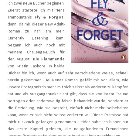
ich zwei neue Bücher beginnen.
Zuerst startete ich mit Nena
Tramountanis
Fly & Forgot
,
dann, da mir dieser New Adult-
Roman zu nah am mein
Currently Listening kam,
begann ich auch noch mit
meinem Challenge-Buch für
den August:
Die Flammende
von Kristin Cashore. In beide
Bücher bin ich, wenn auch auf sehr verschiedene Weise, schnell
herein gekommen. Bei Nenas Roman gefällt mir vor allem, wie
unsere Protagonistin mehr mit sich selbst als anderen zu kämpfen
hat und als Ausgangspunkt nicht gilt, dass sie von ihrem Freund
betrogen oder andersweitig falsch behandelt wurde, sondern er
die Beziehung, wie sie besteht, einfach nicht mehr beibehalten
kann, wenn er sich nicht selbst verlieren will. Diese Prämisse hat
mich ruckzuck gefangen genommen. Leider habe ich bisher nur
das erste Kapitel gelesen, die neugefundenen Freundinnen
unserer Protagonistin aber bereits jetzt ins Herz geschlossen.