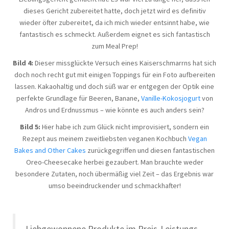
dieses Gericht zubereitet hatte, doch jetzt wird es definitiv
wieder öfter zubereitet, da ich mich wieder entsinnt habe, wie
fantastisch es schmeckt. Außerdem eignet es sich fantastisch
zum Meal Prep!
Bild 4:
Dieser missglückte Versuch eines Kaiserschmarrns hat sich
doch noch recht gut mit einigen Toppings für ein Foto aufbereiten
lassen. Kakaohaltig und doch süß war er entgegen der Optik eine
perfekte Grundlage für Beeren, Banane,
Vanille-Kokosjogurt
von
Andros und Erdnussmus – wie könnte es auch anders sein?
Bild 5:
Hier habe ich zum Glück nicht improvisiert, sondern ein
Rezept aus meinem zweitliebsten veganen Kochbuch
Vegan
Bakes and Other Cakes
zurückgegriffen und diesen fantastischen
Oreo-Cheesecake herbei gezaubert. Man brauchte weder
besondere Zutaten, noch übermäßig viel Zeit – das Ergebnis war
umso beeindruckender und schmackhafter!
Liebgewonnene Produkte im Preis-Leistungs-