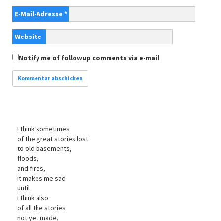
E-Mail-Adresse
*
Website
Notify me of followup comments via e-mail
I think sometimes
of the great stories lost
to old basements,
floods,
and fires,
it makes me sad
until
I think also
of all the stories
not yet made,