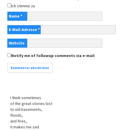
Ich stimme zu
Name
*
E-Mail-Adresse
*
Website
Notify me of followup comments via e-mail
I think sometimes
of the great stories lost
to old basements,
floods,
and fires,
it makes me sad