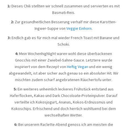
1:
Dieses Chili stellten wir schnell zusammen und servierten es mit
Basmati-Reis.
2:
Zur gesundheitlichen Besserung verhalf mir diese Karotten-
Ingwer-Suppe von
Veggie Einhorn
.
3:
Endlich gab es für mich mal wieder French Toast mit Banane und
Schoki.
4:
Mein Wochenhighlight waren wohl diese überbackenen
Gnocchis mit einer Zwiebel-Sahne-Sauce. Letztere wurde
inspiriert von dem Rezept von
Heftig Vegan
und ein wenig
abgewandelt, ist aber sicher auch genau so ein absoluter Hit. Wir
mischten zudem scharf angebratenen Räuchertofu unter.
5:
Ein weiteres unheimlich leckeres Frühstück entstand aus
Haferflocken, Kakao und Dark Chocoloate-Proteinpulver. Darauf
verteilte ich Kokosjogurt, Ananas, Kokos-Erdnussmus und
Kokoschips. Erfrischend und doch herrlich wohltuend bei dem
wechselhaften Wetter.
6:
Bei unserem Raclette-Abend genoss ich am meisten die