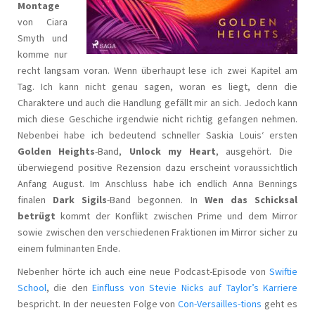
Montage
von Ciara
Smyth und
komme nur
recht langsam voran. Wenn überhaupt lese ich zwei Kapitel am
Tag. Ich kann nicht genau sagen, woran es liegt, denn die
Charaktere und auch die Handlung gefällt mir an sich. Jedoch kann
mich diese Geschiche irgendwie nicht richtig gefangen nehmen.
Nebenbei habe ich bedeutend schneller Saskia Louis‘ ersten
Golden Heights
-Band,
Unlock my Heart
, ausgehört. Die
überwiegend positive Rezension dazu erscheint voraussichtlich
Anfang August. Im Anschluss habe ich endlich Anna Bennings
finalen
Dark Sigils
-Band begonnen. In
Wen das Schicksal
betrügt
kommt der Konflikt zwischen Prime und dem Mirror
sowie zwischen den verschiedenen Fraktionen im Mirror sicher zu
einem fulminanten Ende.
Nebenher hörte ich auch eine neue Podcast-Episode von
Swiftie
School
, die den
Einfluss von Stevie Nicks auf Taylor’s Karriere
bespricht. In der neuesten Folge von
Con-Versailles-tions
geht es