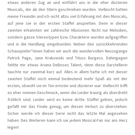
etwas anderen Zug an und entführt uns in die eher düsteren
Musicals, die ab den 50ern geschrieben wurden. Vielleicht hatten
meine Freundin und ich nicht allzu viel Erfahrung mit den Musicals,
auf jene sie in der ersten Staffel anspielten. Denn in dieser
zweiten erkannten wir zahlreiche Allusionen. Nicht nur Melodien,
sondern ganze Stereotypen bzw. Charaktere wurden aufgegriffen
und in die Handlung eingebunden. Neben den zurückkehrenden
Schauspieler*innen haben wir auch die wundervollen Neuzugänge
Patrick Page, Jane Krakowski und Tituss Burgess. Dahingegen
fehlte mir etwas Ariana DeBoses Talent, denn diese Darstellerin
tauchte nur zweimal kurz auf. Alles in allem hatte ich mit dieser
zweiten Staffel noch einmal bedeutend mehr Spaß als mit der
ersten, obwohl sie im Ton ernster und düsterer war. Vielleicht trifft
es eher meinen Geschmack, wenn die Lieder traurig als überdreht
fröhlich sind. Leider wird es keine dritte Staffel geben, jedoch
gefällt mir das Finale genug, um diesen Verlust zu überstehen.
Sicher werde ich dieser Serie nicht das letzte Mal angesehen
haben. Des Weiteren kann ich sie jedem Musical-Fan nur ans Herz
legen!