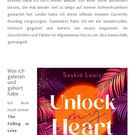
drinnen habe ich mich immer wieder von einer Serie aufheitern
lassen, die mal wieder viel zu lange auf meiner Aufmerksamkeit
gewartet hat. Leider habe ich diese oftmals meinem Currently
Reading vorgezogen. Zumindest habe ich mir ein wundervolles
Hörbuch gegönnt und bereits ein neues begonnen. An
Geschichten und Fiktion im Allgemeinen hat es mir also keinesfalls
gemangelt.
Was ich
gelesen
und
gehört
habe…
Ich lese
noch immer
The
Falling in
Love