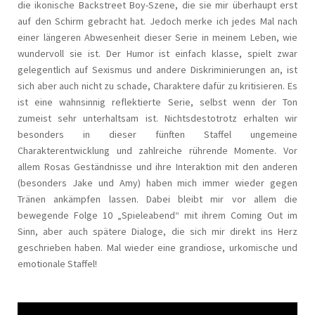
die ikonische Backstreet Boy-Szene, die sie mir überhaupt erst
auf den Schirm gebracht hat. Jedoch merke ich jedes Mal nach
einer längeren Abwesenheit dieser Serie in meinem Leben, wie
wundervoll sie ist. Der Humor ist einfach klasse, spielt zwar
gelegentlich auf Sexismus und andere Diskriminierungen an, ist
sich aber auch nicht zu schade, Charaktere dafür zu kritisieren. Es
ist eine wahnsinnig reflektierte Serie, selbst wenn der Ton
zumeist sehr unterhaltsam ist. Nichtsdestotrotz erhalten wir
besonders in dieser fünften Staffel ungemeine
Charakterentwicklung und zahlreiche rührende Momente. Vor
allem Rosas Geständnisse und ihre Interaktion mit den anderen
(besonders Jake und Amy) haben mich immer wieder gegen
Tränen ankämpfen lassen. Dabei bleibt mir vor allem die
bewegende Folge 10 „Spieleabend“ mit ihrem Coming Out im
Sinn, aber auch spätere Dialoge, die sich mir direkt ins Herz
geschrieben haben. Mal wieder eine grandiose, urkomische und
emotionale Staffel!