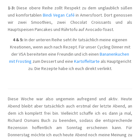
1-3:
Diese obere Reihe zollt Respekt zu dem unglaublich süßen
und komfortablen
Bindi Vegan Café
in Amersfoort. Dort genossen
wir zwei Smoothies, zwei Chocolat Croissants und als
Hauptspeisen Pancakes und Rührtofu auf Avocado-Toast.
4 & 5:
In der unteren Reihe seht ihr tatsächlich meine eigenen
Kreationen, wenn auch nach Rezept. Für unser Cycling Dinner mit
der VSA bereiteten eine Freundin und ich einen
Bananenkuchen
mit Frosting
zum Dessert und eine
Kartoffeltarte
als Hauptgericht
zu. Die Rezepte habe ich euch direkt verlinkt.
Diese Woche war also ungemein aufregend und aktiv. Heute
Abend bleibt aber tatsächlich auch erstmal der letzte Abend, an
dem ich komplett frei bin. Vielleicht schaffe ich es dann ja mal,
Richard Osmans Buch zu beenden, sodass die entsprechende
Rezension hoffentlich am Sonntag erscheinen kann. Für
Donnerstag möchte ich euch heute Abend noch meine Meinung zu