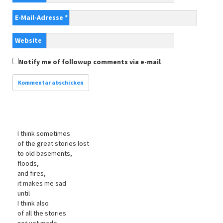
E-Mail-Adresse
*
Website
Notify me of followup comments via e-mail
I think sometimes
of the great stories lost
to old basements,
floods,
and fires,
it makes me sad
until
I think also
of all the stories
not yet made,