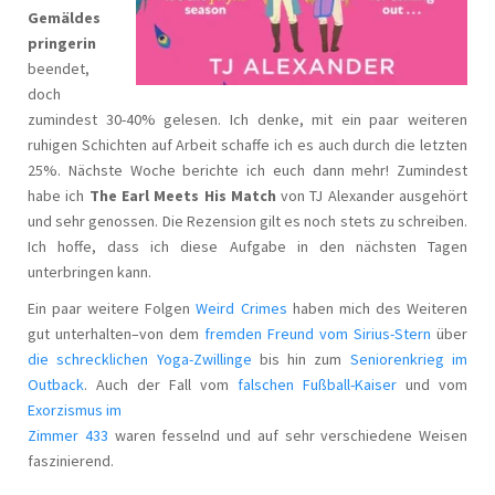
Gemäldes
pringerin
beendet,
doch
zumindest 30-40% gelesen. Ich denke, mit ein paar weiteren
ruhigen Schichten auf Arbeit schaffe ich es auch durch die letzten
25%. Nächste Woche berichte ich euch dann mehr! Zumindest
habe ich
The Earl Meets His Match
von TJ Alexander ausgehört
und sehr genossen. Die Rezension gilt es noch stets zu schreiben.
Ich hoffe, dass ich diese Aufgabe in den nächsten Tagen
unterbringen kann.
Ein paar weitere Folgen
Weird Crimes
haben mich des Weiteren
gut unterhalten–von dem
fremden Freund vom Sirius-Stern
über
die schrecklichen Yoga-Zwillinge
bis hin zum
Seniorenkrieg im
Outback
. Auch der Fall vom
falschen Fußball-Kaiser
und vom
Exorzismus im
Zimmer 433
waren fesselnd und auf sehr verschiedene Weisen
faszinierend.