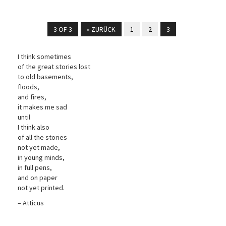
3 OF 3
« ZURÜCK
1
2
3
I think sometimes
of the great stories lost
to old basements,
floods,
and fires,
it makes me sad
until
I think also
of all the stories
not yet made,
in young minds,
in full pens,
and on paper
not yet printed.
– Atticus