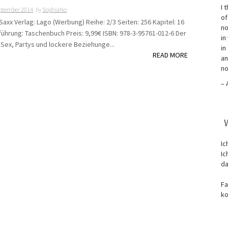
I 
eptember 2014
by
SophiaNo
of
Saxx Verlag: Lago (Werbung) Reihe: 2/3 Seiten: 256 Kapitel: 16
no
führung: Taschenbuch Preis: 9,99€ ISBN: 978-3-95761-012-6 Der
in
 Sex, Partys und lockere Beziehunge...
in
READ MORE
an
no
– 
Ic
Ic
da
Fa
ko