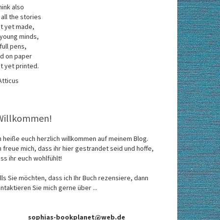
think also
 all the stories
t yet made,
 young minds,
 full pens,
d on paper
t yet printed.
Atticus
Willkommen!
h heiße euch herzlich willkommen auf meinem Blog.
h freue mich, dass ihr hier gestrandet seid und hoffe,
ss ihr euch wohlfühlt!
lls Sie möchten, dass ich Ihr Buch rezensiere, dann
ntaktieren Sie mich gerne über ...
sophias-bookplanet@web.de