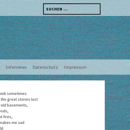
Suchen
nach:
Interviews
Datenschutz
Impressum
think sometimes
 the great stories lost
 old basements,
oods,
d fires,
 makes me sad
til