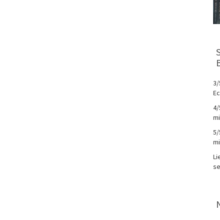
3/
Ec
4/
mi
5/
mi
Li
se