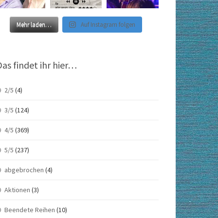
Mehr laden…
Auf Instagram folgen
Das findet ihr hier…
2/5
(4)
3/5
(124)
4/5
(369)
5/5
(237)
abgebrochen
(4)
Aktionen
(3)
Beendete Reihen
(10)