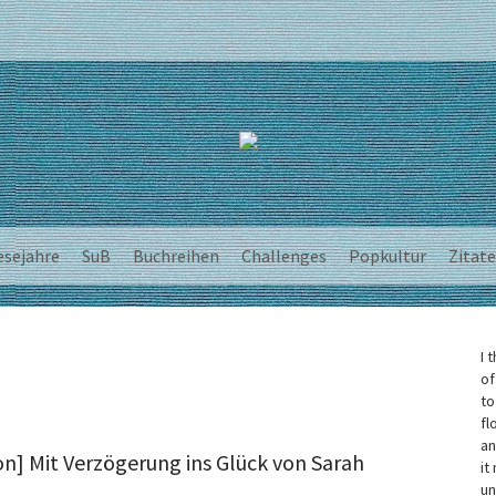
esejahre
SuB
Buchreihen
Challenges
Popkultur
Zitate
I 
of
to
fl
an
on] Mit Verzögerung ins Glück von Sarah
it
un