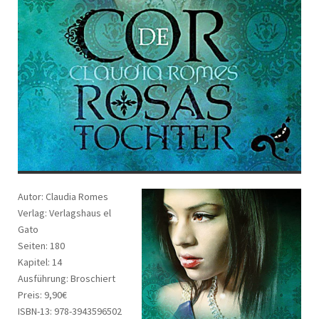
Autor: Claudia Romes
Verlag: Verlagshaus el
Gato
Seiten: 180
Kapitel: 14
Ausführung: Broschiert
Preis: 9,90€
ISBN-13: 978-3943596502