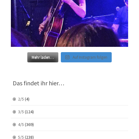
Mehr laden…
Auf Instagram folgen
Das findet ihr hier…
2/5
(4)
3/5
(124)
4/5
(369)
5/5
(238)