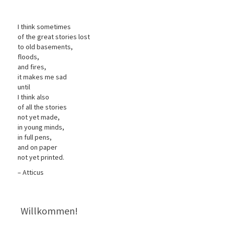
I think sometimes
of the great stories lost
to old basements,
floods,
and fires,
it makes me sad
until
I think also
of all the stories
not yet made,
in young minds,
in full pens,
and on paper
not yet printed.
– Atticus
Willkommen!