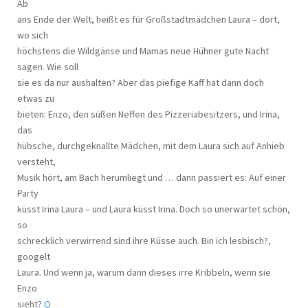
Ab
ans Ende der Welt, heißt es für Großstadtmädchen Laura – dort,
wo sich
höchstens die Wildgänse und Mamas neue Hühner gute Nacht
sagen. Wie soll
sie es da nur aushalten? Aber das piefige Kaff hat dann doch
etwas zu
bieten: Enzo, den süßen Neffen des Pizzeriabesitzers, und Irina,
das
hübsche, durchgeknallte Mädchen, mit dem Laura sich auf Anhieb
versteht,
Musik hört, am Bach herumliegt und … dann passiert es: Auf einer
Party
küsst Irina Laura – und Laura küsst Irina. Doch so unerwartet schön,
so
schrecklich verwirrend sind ihre Küsse auch. Bin ich lesbisch?,
googelt
Laura. Und wenn ja, warum dann dieses irre Kribbeln, wenn sie
Enzo
sieht?
Q