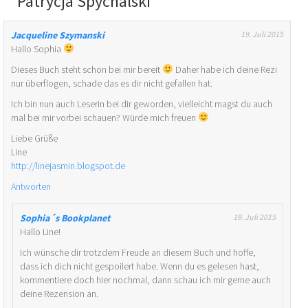
Patrycja Spychalski
”
Jacqueline Szymanski
19. Juli 2015
Hallo Sophia
Dieses Buch steht schon bei mir bereit
Daher habe ich deine Rezi
nur überflogen, schade das es dir nicht gefallen hat.
Ich bin nun auch Leserin bei dir geworden, vielleicht magst du auch
mal bei mir vorbei schauen? Würde mich freuen
Liebe Grüße
Line
http://linejasmin.blogspot.de
Antworten
Sophia´s Bookplanet
19. Juli 2015
Hallo Line!
Ich wünsche dir trotzdem Freude an diesem Buch und hoffe,
dass ich dich nicht gespoilert habe. Wenn du es gelesen hast,
kommentiere doch hier nochmal, dann schau ich mir gerne auch
deine Rezension an.