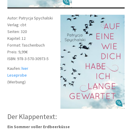
Autor: Patrycja Spychalski
Verlag: cbt
Seiten: 320
Kapitel: 12
Format: Taschenbuch
Preis: 9,99€
ISBN: 978-3-570-30973-5
Kaufen:
hier
Leseprobe
(Werbung)
Der Klappentext:
Ein Sommer voller Erdbeerküsse