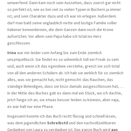
umwerfend. Dann kam noch sein Aussehen, dass zuerst gar nicht
so perfekt ist, wie es bei viel zu vielen Typen in Büchern ja immer
ist, und sein Charakter dazu und ich war im erlegen. Außerdem
darf man bald seine unglaublich nette und lustige Familie voller
Italiener kennenlernen, die dem Ganzen dann noch die Krone
aufsetzten. Vor allem sein Papa habe ich total ins Herz
geschlossen.
Irina
war mir leider vom Anfang bis zum Ende ziemlich
unsympathisch. Sie findet es so unheimlich toll ein Freak zu sein
und, auch wenn ich das irgendwie verstehe, grenzt sie sich total
von all den anderen Schülern ab. Ich hab sie wirklich für so ziemlich
alles, was sie gemacht hat, nicht gemocht: das Rauchen, das
ständige Beleidigen, dass sie Enzo damals ausgeschlossen hat, …
In der Mitte des Buches gab es dann mal ein Stück, wo ich dachte,
jetzt fange ich an, sie etwas besser leiden zu können, aber naja,
es war halt nur eine Phase.
Insgesamt konnte ich das Buch recht flüssig und schnell lesen,
was dem jugendlichen
Schreibstil
und den nachvollziehbaren
Gedanken von Laura zu verdanken ist. Das ganze Buch wird
aus