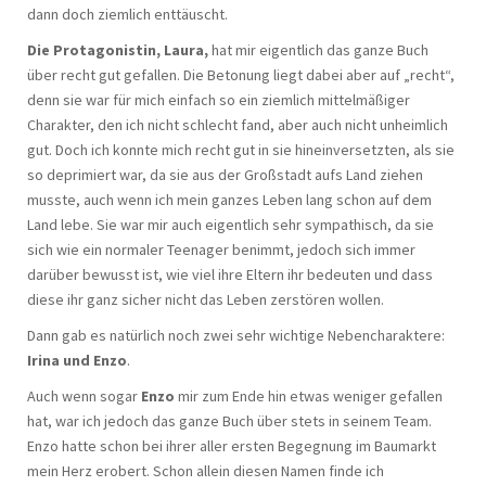
dann doch ziemlich enttäuscht.
Die Protagonistin, Laura,
hat mir eigentlich das ganze Buch
über recht gut gefallen. Die Betonung liegt dabei aber auf „recht“,
denn sie war für mich einfach so ein ziemlich mittelmäßiger
Charakter, den ich nicht schlecht fand, aber auch nicht unheimlich
gut. Doch ich konnte mich recht gut in sie hineinversetzten, als sie
so deprimiert war, da sie aus der Großstadt aufs Land ziehen
musste, auch wenn ich mein ganzes Leben lang schon auf dem
Land lebe. Sie war mir auch eigentlich sehr sympathisch, da sie
sich wie ein normaler Teenager benimmt, jedoch sich immer
darüber bewusst ist, wie viel ihre Eltern ihr bedeuten und dass
diese ihr ganz sicher nicht das Leben zerstören wollen.
Dann gab es natürlich noch zwei sehr wichtige Nebencharaktere:
Irina und Enzo
.
Auch wenn sogar
Enzo
mir zum Ende hin etwas weniger gefallen
hat, war ich jedoch das ganze Buch über stets in seinem Team.
Enzo hatte schon bei ihrer aller ersten Begegnung im Baumarkt
mein Herz erobert. Schon allein diesen Namen finde ich