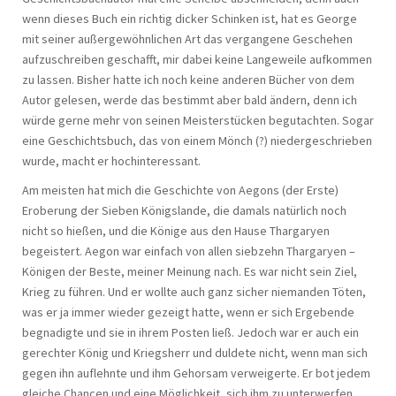
wenn dieses Buch ein richtig dicker Schinken ist, hat es George
mit seiner außergewöhnlichen Art das vergangene Geschehen
aufzuschreiben geschafft, mir dabei keine Langeweile aufkommen
zu lassen. Bisher hatte ich noch keine anderen Bücher von dem
Autor gelesen, werde das bestimmt aber bald ändern, denn ich
würde gerne mehr von seinen Meisterstücken begutachten. Sogar
eine Geschichtsbuch, das von einem Mönch (?) niedergeschrieben
wurde, macht er hochinteressant.
Am meisten hat mich die Geschichte von Aegons (der Erste)
Eroberung der Sieben Königslande, die damals natürlich noch
nicht so hießen, und die Könige aus den Hause Thargaryen
begeistert. Aegon war einfach von allen siebzehn Thargaryen –
Königen der Beste, meiner Meinung nach. Es war nicht sein Ziel,
Krieg zu führen. Und er wollte auch ganz sicher niemanden Töten,
was er ja immer wieder gezeigt hatte, wenn er sich Ergebende
begnadigte und sie in ihrem Posten ließ. Jedoch war er auch ein
gerechter König und Kriegsherr und duldete nicht, wenn man sich
gegen ihn auflehnte und ihm Gehorsam verweigerte. Er bot jedem
gleiche Chancen und eine Möglichkeit, sich ihm zu unterwerfen.