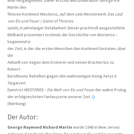
eine Vergangenheit. Daher erschuf Bestsellerautor George R.R.
Martin den
fiktiven Kontinent Westeros, auf dem sein Meisterwerk
Das Lied
von Eis und Feuer / Game of Thrones
spielt, in jahrelanger Detailarbeit. Dieser prachtvoll ausgestattete
Bildband präsentiert erstmals die Geschichte von Westeros –
beginnend in
der Zeit, in der die ersten Menschen den Kontinent betraten, über
die
Ankunft von Aegon dem Eroberer und seinen Drachen bis zu
Robert
Baratheons Rebellion gegen den wahnsinnigen König Aerys II.
Targaryen.
Damit ist
WESTEROS – Die Welt von Eis und Feuer
der wahre Prolog
der erfolgreichsten Fantasyserie unserer Zeit.
Q
(Werbung)
Der Autor:
George Raymond Richard Martin
wurde 1948 in New Jersey