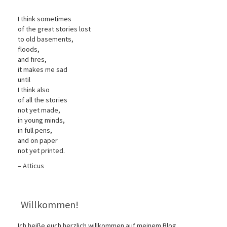
I think sometimes
of the great stories lost
to old basements,
floods,
and fires,
it makes me sad
until
I think also
of all the stories
not yet made,
in young minds,
in full pens,
and on paper
not yet printed.
– Atticus
Willkommen!
Ich heiße euch herzlich willkommen auf meinem Blog.