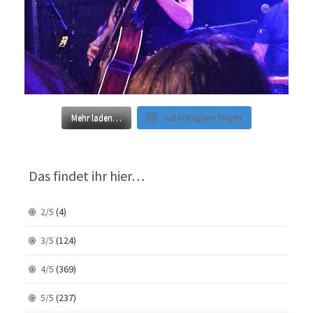
Mehr laden…
Auf Instagram folgen
Das findet ihr hier…
2/5
(4)
3/5
(124)
4/5
(369)
5/5
(237)