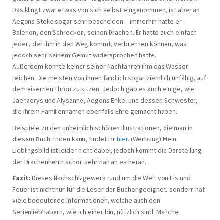
Das klingt zwar etwas von sich selbst eingenommen, ist aber an
Aegons Stelle sogar sehr bescheiden – immerhin hatte er
Balerion, den Schrecken, seinen Drachen. Er hätte auch einfach
jeden, der ihm in den Weg kommt, verbrennen können, was
jedoch sehr seinem Gemüt widersprochen hatte.
Außerdem konnte keiner seiner Nachfahren ihm das Wasser
reichen. Die meisten von ihnen fand ich sogar ziemlich unfähig, auf
dem eisernen Thron zu sitzen. Jedoch gab es auch einige, wie
Jaehaerys und Alysanne, Aegons Enkel und dessen Schwester,
die ihrem Familiennamen ebenfalls Ehre gemacht haben.
Beispiele zu den unheimlich schönen Illustrationen, die man in
diesem Buch finden kann, findet ihr
hier
. (Werbung) Mein
Lieblingsbild ist leider nicht dabei, jedoch kommt die Darstellung
der Drachenherrn schon sehr nah an es heran.
Fazit:
Dieses Nachschlagewerk rund um die Welt von Eis und
Feuer ist nicht nur für die Leser der Bücher geeignet, sondern hat
viele bedeutende Informationen, welche auch den
Serienliebhabern, wie ich einer bin, nützlich sind. Manche