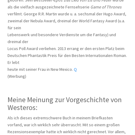
geboren. Sein Bestseller-Epos
Das Lied von Eis und Feuer
wurde
als die vielfach ausgezeichnete Fernsehserie
Game of Thrones
verfilmt. George R.R. Martin wurde u. a. sechsmal der Hugo Award,
zweimal der Nebula Award, dreimal der World Fantasy Award (u.a.
für sein
Lebenswerk und besondere Verdienste um die Fantasy) und
dreimal der
Locus Poll Award verliehen. 2013 errang er den ersten Platz beim
Deutschen Phantastik Preis für den Besten Internationalen Roman.
Er lebt
heute mit seiner Frau in New Mexico.
Q
(Werbung)
Meine Meinung zur Vorgeschichte von
Westeros:
Als ich dieses extremschwere Buch in meinem Briefkasten
vorfand, war ich wirklich sehr überrascht. Mit so einem großen
Rezensionsexemplar hatte ich wirklich nicht gerechnet. Vor allem,