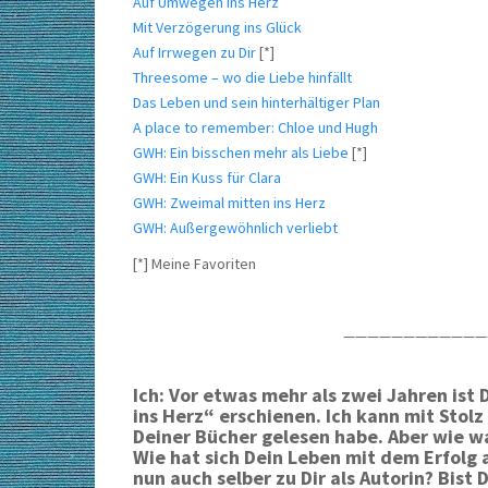
Auf Umwegen ins Herz
Mit Verzögerung ins Glück
Auf Irrwegen zu Dir
[*]
Threesome – wo die Liebe hinfällt
Das Leben und sein hinterhältiger Plan
A place to remember: Chloe und Hugh
GWH: Ein bisschen mehr als Liebe
[*]
GWH: Ein Kuss für Clara
GWH: Zweimal mitten ins Herz
GWH: Außergewöhnlich verliebt
[*] Meine Favoriten
————————————
Ich: Vor etwas mehr als zwei Jahren is
ins Herz“ erschienen. Ich kann mit Stolz
Deiner Bücher gelesen habe. Aber wie wa
Wie hat sich Dein Leben mit dem Erfolg 
nun auch selber zu Dir als Autorin? Bis