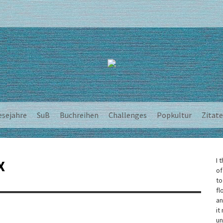
esejahre
SuB
Buchreihen
Challenges
Popkultur
Zitate
I 
X
of
to
fl
an
it
un