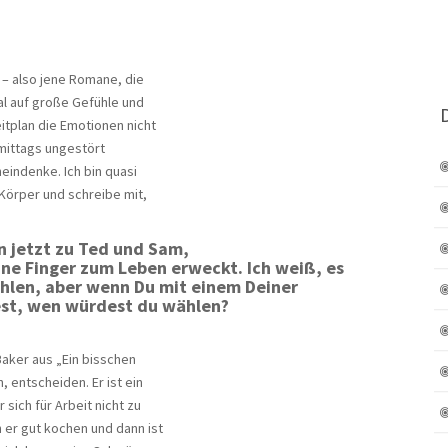
 – also jene Romane, die
al auf große Gefühle und
itplan die Emotionen nicht
rmittags ungestört
neindenke. Ich bin quasi
Körper und schreibe mit,
in jetzt zu Ted und Sam,
ne Finger zum Leben erweckt. Ich weiß, es
ählen, aber wenn Du mit einem Deiner
est, wen würdest du wählen?
Baker aus „Ein bisschen
 entscheiden. Er ist ein
ich für Arbeit nicht zu
er gut kochen und dann ist