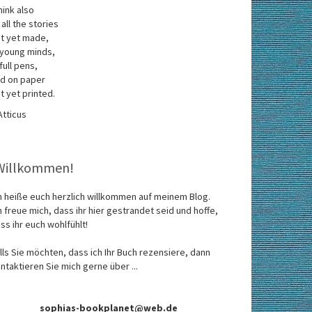
think also
 all the stories
t yet made,
 young minds,
 full pens,
d on paper
t yet printed.
Atticus
Willkommen!
h heiße euch herzlich willkommen auf meinem Blog.
h freue mich, dass ihr hier gestrandet seid und hoffe,
ss ihr euch wohlfühlt!
lls Sie möchten, dass ich Ihr Buch rezensiere, dann
ntaktieren Sie mich gerne über ...
sophias-bookplanet@web.de