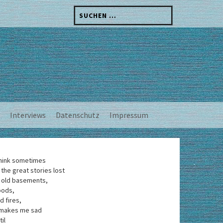
Suchen
nach:
Interviews
Datenschutz
Impressum
think sometimes
 the great stories lost
 old basements,
oods,
d fires,
 makes me sad
til