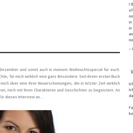
I 
of
no
in
in
an
no
– 
m Dezember und somit auch in meinem Weihnachtsspecial für euch.
öchte, für mich wirklich eine ganz Besondere. Seit ihrem ersten Buch
mich über eine ihrer Neuerscheinungen, die in letzter Zeit wirklich
Ic
Ic
mmer, mich mit ihren Charakteren und Geschichten zu begeistern. An
da
für dieses Interview an…
Fa
ko