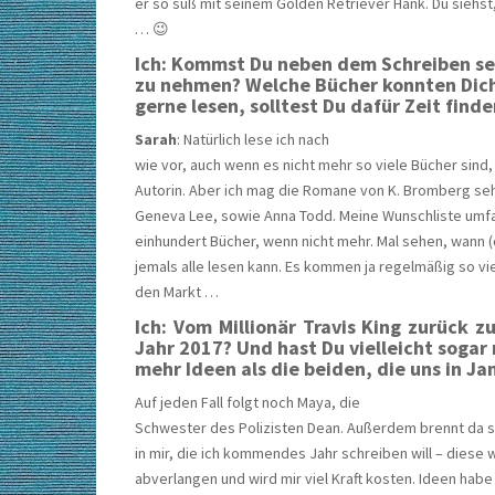
er so süß mit seinem Golden Retriever Hank. Du siehs
… 😉
Ich: Kommst Du neben dem Schreiben se
zu nehmen? Welche Bücher konnten Dich
gerne lesen, solltest Du dafür Zeit find
Sarah
: Natürlich lese ich nach
wie vor, auch wenn es nicht mehr so viele Bücher sind,
Autorin. Aber ich mag die Romane von K. Bromberg sehr
Geneva Lee, sowie Anna Todd. Meine Wunschliste umf
einhundert Bücher, wenn nicht mehr. Mal sehen, wann (
jemals alle lesen kann. Es kommen ja regelmäßig so vie
den Markt …
Ich: Vom Millionär Travis King zurück 
Jahr 2017? Und hast Du vielleicht sogar
mehr Ideen als die beiden, die uns in J
Auf jeden Fall folgt noch Maya, die
Schwester des Polizisten Dean. Außerdem brennt da s
in mir, die ich kommendes Jahr schreiben will – diese w
abverlangen und wird mir viel Kraft kosten. Ideen habe