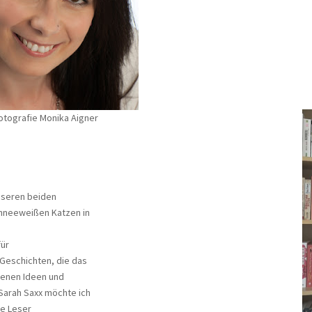
Fotografie Monika Aigner
nseren beiden
hneeweißen Katzen in
für
Geschichten, die das
genen Ideen und
arah Saxx möchte ich
ne Leser