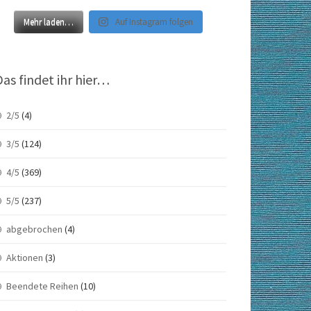
Mehr laden…
Auf Instagram folgen
Das findet ihr hier…
2/5
(4)
3/5
(124)
4/5
(369)
5/5
(237)
abgebrochen
(4)
Aktionen
(3)
Beendete Reihen
(10)