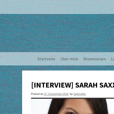
Skip
to
content
Startseite
Über mich
Rezensionen
L
[INTERVIEW] SARAH SAX
Posted on
27. Dezember 2016
by
SophiaNo