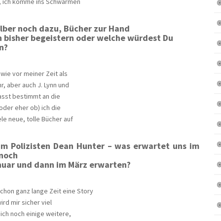
t, ich komme ins Schwärmen
lber noch dazu, Bücher zur Hand
 bisher begeistern oder welche würdest Du
en?
 wie vor meiner Zeit als
, aber auch J. Lynn und
asst bestimmt an die
oder eher ob) ich die
le neue, tolle Bücher auf
zum Polizisten Dean Hunter
– was erwartet uns im
 noch
anuar und dann im März erwarten?
chon ganz lange Zeit eine Story
ird mir sicher viel
 ich noch einige weitere,