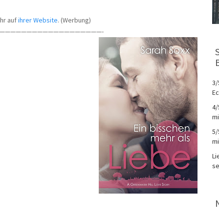
hr auf
ihrer Website
. (Werbung)
———————————————————-
3/
Ec
4/
mi
5/
mi
Li
se