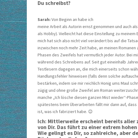
Du schreibst?
Sarah:
Von Beginn an habe ich
meine Arbeit als Autorin ernst genommen und auch als
als Hobby). Vielleicht hat diese Einstellung zu meinem 
mich hat sich also nicht viel verändert bis auf die Tats
inzwischen noch mehr Zeit habe, an meinen Romanen z
Phasen des Zweifels hat vermutlich jeder Autor. Bei mi
während des Schreibens auf. Seit gut eineinhalb Jahre
Testlesern dagegen an, die mich einerseits schon wä
Handlungsfehler hinweisen (falls denn solche auftauch
bestärken, indem sie mir reichlich Honig ums Maul schmi
zügig und ohne große Zweifel am Roman weiterzuschr
manche „Ich lösche diesen ganzen Mist wieder“-Phase.
spätestens beim Überarbeiten fällt mir dann auf, dass 
ist, was ich fabriziert habe. 😉
Ich: Mittlerweile erscheint bereits all
von Dir. Das führt zu einer extrem hohen
Wie gelingt es Dir, so zahlreiche, aber