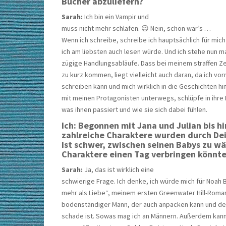
Bücher abzuliefern?
Sarah:
Ich bin ein Vampir und
muss nicht mehr schlafen. 😉 Nein, schön wär’s …
Wenn ich schreibe, schreibe ich hauptsächlich für mich
ich am liebsten auch lesen würde. Und ich stehe nun m
zügige Handlungsabläufe. Dass bei meinem straffen Ze
zu kurz kommen, liegt vielleicht auch daran, da ich vo
schreiben kann und mich wirklich in die Geschichten hi
mit meinen Protagonisten unterwegs, schlüpfe in ihre 
was ihnen passiert und wie sie sich dabei fühlen.
Ich: Begonnen mit Jana und Julian bis h
zahlreiche Charaktere wurden durch Dei
ist schwer, zwischen seinen Babys zu w
Charaktere einen Tag verbringen könnt
Sarah:
Ja, das ist wirklich eine
schwierige Frage. Ich denke, ich würde mich für Noah 
mehr als Liebe“, meinem ersten Greenwater Hill-Roman,
bodenständiger Mann, der auch anpacken kann und der s
schade ist. Sowas mag ich an Männern. Außerdem kann 