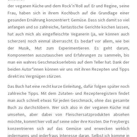
der veganen Küche und dem Rock’n’Roll auf. Er und Regine, seine
Frau, haben sich in ihrem Kochbuch auf die Grundlage einer
gesunden Ernährung konzentriert: Gemüse. Dass sich damit so viel
anfangen und so zahlreiche, fantastische Gerichte kochen lassen,
hat auch mich als eingefleischte Veganerin (ja, wir können auch
scherzen) noch einmal überrascht. Es bedarf vor allem, wie bei
der Musik, Mut zum Experimentieren. Es geht darum,
Komponenten auszutauschen und Erfahrungen zu sammeln, bis
man ein wahres Geschmackserlebnis auf dem Teller hat. Dank der
beiden Autor*innen können wir uns mit ihren Rezepten und Tipps
direkt ins Vergnügen stürzen.
Das Buch hat eine recht kurze Einleitung, dafür folgen später noch
zahlreiche Tipps. Mit dem Zutaten- und Rezepteregistern findet
man auch schnell etwas für jeden Geschmack, ohne das gesamte
Buch zu durchstöbern. Wer sich also in der veganen Küche mal
umsehen, aber dabei von Fleischersatzprodukten absehen
möchte, kommt hier voll auf seine oder ihre Kosten. Die Freybergs
konzentrieren sich auf das Gemüse und erwecken wirklich
jedermanns und jederfraus Interesse daran. Selbst ich komme in