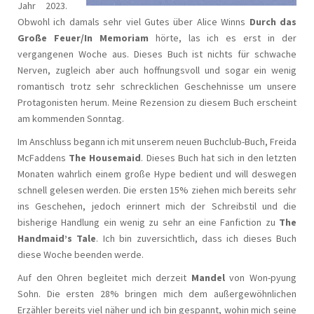
Jahr 2023.
Obwohl ich damals sehr viel Gutes über Alice Winns
Durch das
Große Feuer/In Memoriam
hörte, las ich es erst in der
vergangenen Woche aus. Dieses Buch ist nichts für schwache
Nerven, zugleich aber auch hoffnungsvoll und sogar ein wenig
romantisch trotz sehr schrecklichen Geschehnisse um unsere
Protagonisten herum. Meine Rezension zu diesem Buch erscheint
am kommenden Sonntag.
Im Anschluss begann ich mit unserem neuen Buchclub-Buch, Freida
McFaddens
The Housemaid
. Dieses Buch hat sich in den letzten
Monaten wahrlich einem große Hype bedient und will deswegen
schnell gelesen werden. Die ersten 15% ziehen mich bereits sehr
ins Geschehen, jedoch erinnert mich der Schreibstil und die
bisherige Handlung ein wenig zu sehr an eine Fanfiction zu
The
Handmaid’s Tale
. Ich bin zuversichtlich, dass ich dieses Buch
diese Woche beenden werde.
Auf den Ohren begleitet mich derzeit
Mandel
von Won-pyung
Sohn. Die ersten 28% bringen mich dem außergewöhnlichen
Erzähler bereits viel näher und ich bin gespannt, wohin mich seine