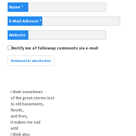
Name
*
E-Mail-Adresse
*
Website
Notify me of followup comments via e-mail
I think sometimes
of the great stories lost
to old basements,
floods,
and fires,
it makes me sad
until
I think also