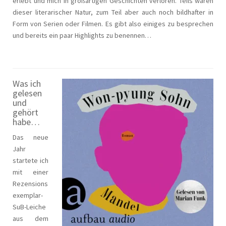
erlebt und mich in großartigen Geschichten verloren. Teils waren
dieser literarischer Natur, zum Teil aber auch noch bildhafter in
Form von Serien oder Filmen. Es gibt also einiges zu besprechen
und bereits ein paar Highlights zu benennen…
Was ich
gelesen
und
gehört
habe…
Das neue
Jahr
startete ich
mit einer
Rezensions
exemplar-
SuB-Leiche
aus dem