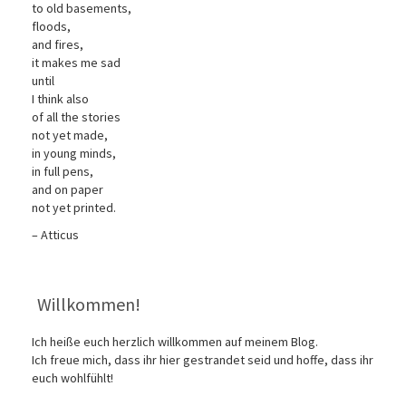
to old basements,
floods,
and fires,
it makes me sad
until
I think also
of all the stories
not yet made,
in young minds,
in full pens,
and on paper
not yet printed.
– Atticus
Willkommen!
Ich heiße euch herzlich willkommen auf meinem Blog.
Ich freue mich, dass ihr hier gestrandet seid und hoffe, dass ihr
euch wohlfühlt!