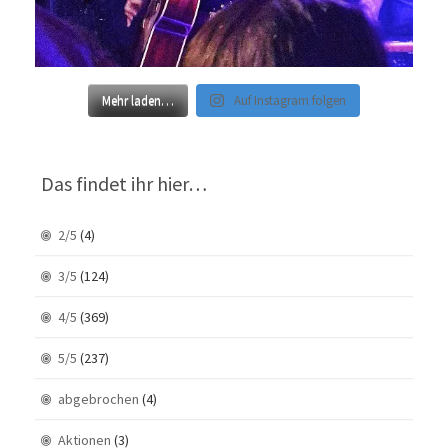
Mehr laden…
Auf Instagram folgen
Das findet ihr hier…
2/5
(4)
3/5
(124)
4/5
(369)
5/5
(237)
abgebrochen
(4)
Aktionen
(3)