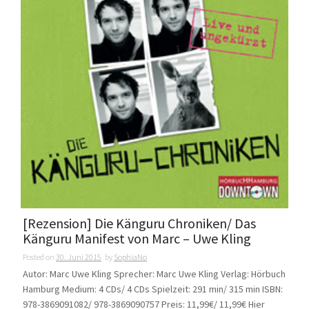
[Rezension] Die Känguru Chroniken/ Das
Känguru Manifest von Marc – Uwe Kling
Posted on
30. Juni 2015
by
SophiaNo
Autor: Marc Uwe Kling Sprecher: Marc Uwe Kling Verlag: Hörbuch
Hamburg Medium: 4 CDs/ 4 CDs Spielzeit: 291 min/ 315 min ISBN:
978-3869091082/ 978-3869090757 Preis: 11,99€/ 11,99€ Hier