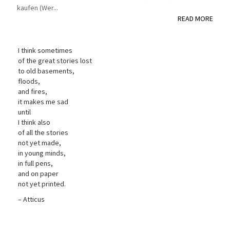
kaufen (Wer...
READ MORE
I think sometimes
of the great stories lost
to old basements,
floods,
and fires,
it makes me sad
until
I think also
of all the stories
not yet made,
in young minds,
in full pens,
and on paper
not yet printed.
– Atticus