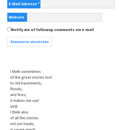
E-Mail-Adresse
*
Website
Notify me of followup comments via e-mail
I think sometimes
of the great stories lost
to old basements,
floods,
and fires,
it makes me sad
until
I think also
of all the stories
not yet made,
in young minds,