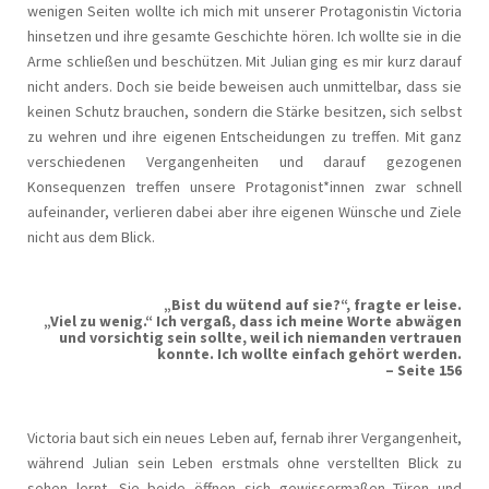
wenigen Seiten wollte ich mich mit unserer Protagonistin Victoria
hinsetzen und ihre gesamte Geschichte hören. Ich wollte sie in die
Arme schließen und beschützen. Mit Julian ging es mir kurz darauf
nicht anders. Doch sie beide beweisen auch unmittelbar, dass sie
keinen Schutz brauchen, sondern die Stärke besitzen, sich selbst
zu wehren und ihre eigenen Entscheidungen zu treffen. Mit ganz
verschiedenen Vergangenheiten und darauf gezogenen
Konsequenzen treffen unsere Protagonist*innen zwar schnell
aufeinander, verlieren dabei aber ihre eigenen Wünsche und Ziele
nicht aus dem Blick.
„Bist du wütend auf sie?“, fragte er leise.
„Viel zu wenig.“ Ich vergaß, dass ich meine Worte abwägen
und vorsichtig sein sollte, weil ich niemanden vertrauen
konnte. Ich wollte einfach gehört werden.
– Seite 156
Victoria baut sich ein neues Leben auf, fernab ihrer Vergangenheit,
während Julian sein Leben erstmals ohne verstellten Blick zu
sehen lernt. Sie beide öffnen sich gewissermaßen Türen und