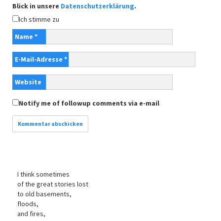
Blick in unsere
Datenschutzerklärung
.
Ich stimme zu
Name
*
E-Mail-Adresse
*
Website
Notify me of followup comments via e-mail
I think sometimes
of the great stories lost
to old basements,
floods,
and fires,