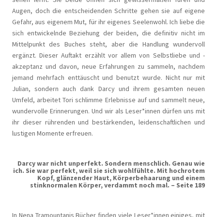
Augen, doch die entscheidenden Schritte gehen sie auf eigene
Gefahr, aus eigenem Mut, für ihr eigenes Seelenwohl. Ich liebe die
sich entwickelnde Beziehung der beiden, die definitiv nicht im
Mittelpunkt des Buches steht, aber die Handlung wundervoll
ergänzt. Dieser Auftakt erzählt vor allem von Selbstliebe und -
akzeptanz und davon, neue Erfahrungen zu sammeln, nachdem
jemand mehrfach enttäuscht und benutzt wurde. Nicht nur mit
Julian, sondern auch dank Darcy und ihrem gesamten neuen
Umfeld, arbeitet Tori schlimme Erlebnisse auf und sammelt neue,
wundervolle Erinnerungen. Und wir als Leser*innen dürfen uns mit
ihr dieser rührenden und bestärkenden, leidenschaftlichen und
lustigen Momente erfreuen.
Darcy war nicht unperfekt. Sondern menschlich. Genau wie
ich. Sie war perfekt, weil sie sich wohlfühlte. Mit hochrotem
Kopf, glänzender Haut, Körperbehaarung und einem
stinknormalen Körper, verdammt noch mal. – Seite 189
In Nena Tramountanis Bücher finden viele Leser*innen einiges, mit