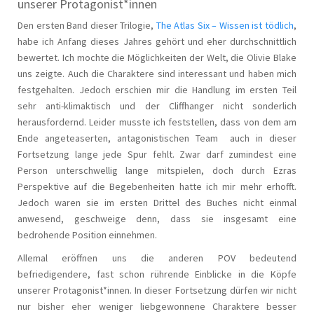
unserer Protagonist*innen
Den ersten Band dieser Trilogie,
The Atlas Six – Wissen ist tödlich
,
habe ich Anfang dieses Jahres gehört und eher durchschnittlich
bewertet. Ich mochte die Möglichkeiten der Welt, die Olivie Blake
uns zeigte. Auch die Charaktere sind interessant und haben mich
festgehalten. Jedoch erschien mir die Handlung im ersten Teil
sehr anti-klimaktisch und der Cliffhanger nicht sonderlich
herausfordernd. Leider musste ich feststellen, dass von dem am
Ende angeteaserten, antagonistischen Team auch in dieser
Fortsetzung lange jede Spur fehlt. Zwar darf zumindest eine
Person unterschwellig lange mitspielen, doch durch Ezras
Perspektive auf die Begebenheiten hatte ich mir mehr erhofft.
Jedoch waren sie im ersten Drittel des Buches nicht einmal
anwesend, geschweige denn, dass sie insgesamt eine
bedrohende Position einnehmen.
Allemal eröffnen uns die anderen POV bedeutend
befriedigendere, fast schon rührende Einblicke in die Köpfe
unserer Protagonist*innen. In dieser Fortsetzung dürfen wir nicht
nur bisher eher weniger liebgewonnene Charaktere besser