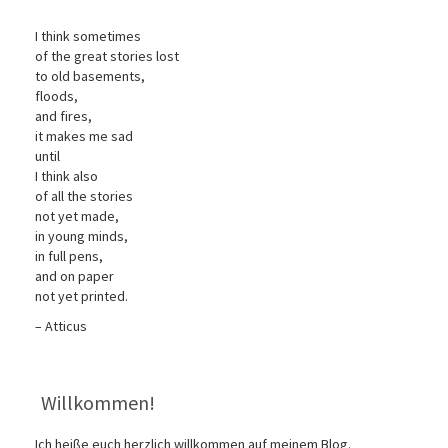
I think sometimes
of the great stories lost
to old basements,
floods,
and fires,
it makes me sad
until
I think also
of all the stories
not yet made,
in young minds,
in full pens,
and on paper
not yet printed.
– Atticus
Willkommen!
Ich heiße euch herzlich willkommen auf meinem Blog.