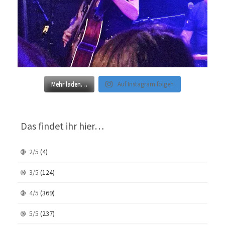
Mehr laden…
Auf Instagram folgen
Das findet ihr hier…
2/5
(4)
3/5
(124)
4/5
(369)
5/5
(237)