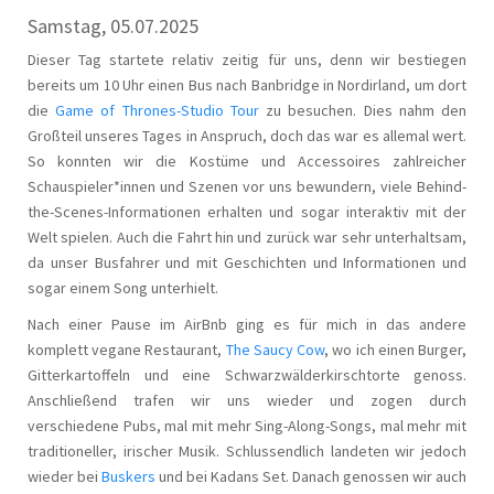
Samstag, 05.07.2025
Dieser Tag startete relativ zeitig für uns, denn wir bestiegen
bereits um 10 Uhr einen Bus nach Banbridge in Nordirland, um dort
die
Game of Thrones-Studio Tour
zu besuchen. Dies nahm den
Großteil unseres Tages in Anspruch, doch das war es allemal wert.
So konnten wir die Kostüme und Accessoires zahlreicher
Schauspieler*innen und Szenen vor uns bewundern, viele Behind-
the-Scenes-Informationen erhalten und sogar interaktiv mit der
Welt spielen. Auch die Fahrt hin und zurück war sehr unterhaltsam,
da unser Busfahrer und mit Geschichten und Informationen und
sogar einem Song unterhielt.
Nach einer Pause im AirBnb ging es für mich in das andere
komplett vegane Restaurant,
The Saucy Cow
, wo ich einen Burger,
Gitterkartoffeln und eine Schwarzwälderkirschtorte genoss.
Anschließend trafen wir uns wieder und zogen durch
verschiedene Pubs, mal mit mehr Sing-Along-Songs, mal mehr mit
traditioneller, irischer Musik. Schlussendlich landeten wir jedoch
wieder bei
Buskers
und bei Kadans Set. Danach genossen wir auch