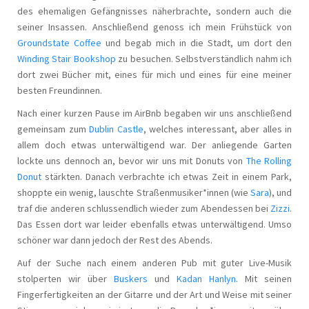
des ehemaligen Gefängnisses näherbrachte, sondern auch die
seiner Insassen. Anschließend genoss ich mein Frühstück von
Groundstate Coffee
und begab mich in die Stadt, um dort den
Winding Stair Bookshop
zu besuchen. Selbstverständlich nahm ich
dort zwei Bücher mit, eines für mich und eines für eine meiner
besten Freundinnen.
Nach einer kurzen Pause im AirBnb begaben wir uns anschließend
gemeinsam zum
Dublin Castle
, welches interessant, aber alles in
allem doch etwas unterwältigend war. Der anliegende Garten
lockte uns dennoch an, bevor wir uns mit Donuts von
The Rolling
Donut
stärkten. Danach verbrachte ich etwas Zeit in einem Park,
shoppte ein wenig, lauschte Straßenmusiker*innen (wie
Sara
), und
traf die anderen schlussendlich wieder zum Abendessen bei
Zizzi
.
Das Essen dort war leider ebenfalls etwas unterwältigend. Umso
schöner war dann jedoch der Rest des Abends.
Auf der Suche nach einem anderen Pub mit guter Live-Musik
stolperten wir über
Buskers
und
Kadan Hanlyn
. Mit seinen
Fingerfertigkeiten an der Gitarre und der Art und Weise mit seiner