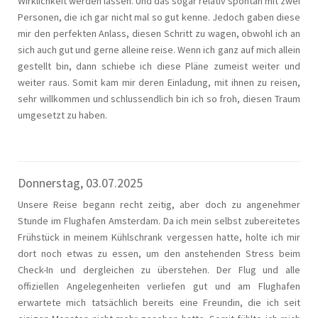
Wirklichkeit werden lassen. Und das sogar relativ spontan mit zwei
Personen, die ich gar nicht mal so gut kenne. Jedoch gaben diese
mir den perfekten Anlass, diesen Schritt zu wagen, obwohl ich an
sich auch gut und gerne alleine reise. Wenn ich ganz auf mich allein
gestellt bin, dann schiebe ich diese Pläne zumeist weiter und
weiter raus. Somit kam mir deren Einladung, mit ihnen zu reisen,
sehr willkommen und schlussendlich bin ich so froh, diesen Traum
umgesetzt zu haben.
Donnerstag, 03.07.2025
Unsere Reise begann recht zeitig, aber doch zu angenehmer
Stunde im Flughafen Amsterdam. Da ich mein selbst zubereitetes
Frühstück in meinem Kühlschrank vergessen hatte, holte ich mir
dort noch etwas zu essen, um den anstehenden Stress beim
Check-In und dergleichen zu überstehen. Der Flug und alle
offiziellen Angelegenheiten verliefen gut und am Flughafen
erwartete mich tatsächlich bereits eine Freundin, die ich seit