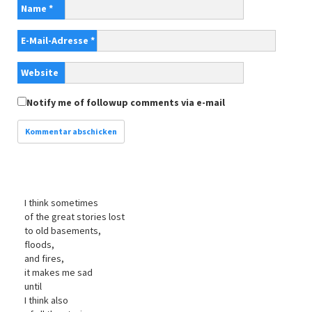
Name
*
E-Mail-Adresse
*
Website
Notify me of followup comments via e-mail
I think sometimes
of the great stories lost
to old basements,
floods,
and fires,
it makes me sad
until
I think also