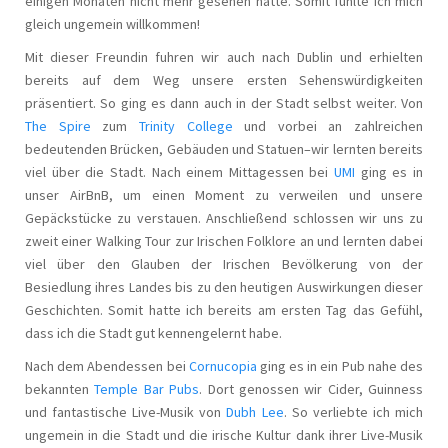
einigen Monaten nicht mehr gesehen hatte. Somit fühlte ich mich
gleich ungemein willkommen!
Mit dieser Freundin fuhren wir auch nach Dublin und erhielten
bereits auf dem Weg unsere ersten Sehenswürdigkeiten
präsentiert. So ging es dann auch in der Stadt selbst weiter. Von
The Spire
zum
Trinity College
und vorbei an zahlreichen
bedeutenden Brücken, Gebäuden und Statuen–wir lernten bereits
viel über die Stadt. Nach einem Mittagessen bei
UMI
ging es in
unser AirBnB, um einen Moment zu verweilen und unsere
Gepäckstücke zu verstauen. Anschließend schlossen wir uns zu
zweit einer Walking Tour zur Irischen Folklore an und lernten dabei
viel über den Glauben der Irischen Bevölkerung von der
Besiedlung ihres Landes bis zu den heutigen Auswirkungen dieser
Geschichten. Somit hatte ich bereits am ersten Tag das Gefühl,
dass ich die Stadt gut kennengelernt habe.
Nach dem Abendessen bei
Cornucopia
ging es in ein Pub nahe des
bekannten
Temple Bar Pubs
. Dort genossen wir Cider, Guinness
und fantastische Live-Musik von
Dubh Lee
. So verliebte ich mich
ungemein in die Stadt und die irische Kultur dank ihrer Live-Musik