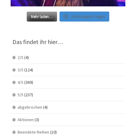
Mehr laden…
Auf Instagram folgen
Das findet ihr hier…
2/5
(4)
3/5
(124)
4/5
(369)
5/5
(237)
abgebrochen
(4)
Aktionen
(3)
Beendete Reihen
(10)