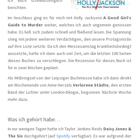
ich euch schnellstmöglich
berichten.
Im Anschluss ging es für mich mit Holly Jacksons
A Good Girl’s
Guide to Murder
weiter, welches ich auch ungemein genossen
habe. Es ließ sich zudem schnell und fließend lesen. Die Spannung
stieg mit jedem weiteren Verdächtigen, den unsere Protagonistin
auf ihre Liste setzte. Da ich den Messesamstag krankheitsbedingt
aussetzte, hatte ich dann auch viel Zeit, um die letzten 100 Seiten
dieses Buches zu verschlingen. Die Rezension für dieses Buch ist
für in zwei Wochen geplant.
Als Mitbringsel von der Leipziger Buchmesse habe ich dann direkt
am Wochenende von Anne Herzels
Verlorene Städte
, den ersten
Band der Lichter unter London-Dilogie, begonnen. Nächste Woche
mehr dazu.
Was ich gehört habe…
In nur wenigen Tagen hatte ich Taylor Jenkins Reids
Daisy Jones &
The Six
durchgehört (auf
Spotify
verfügbar). Es war aufgrund der