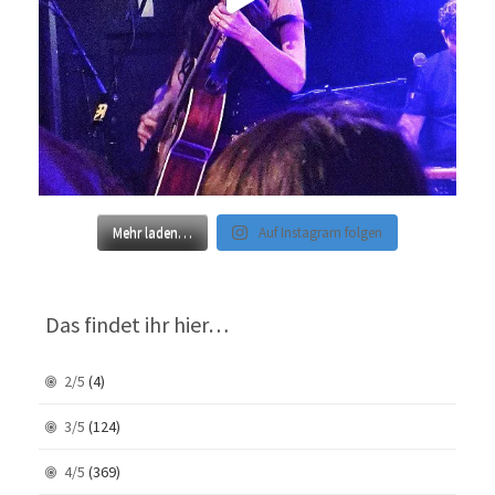
Mehr laden…
Auf Instagram folgen
Das findet ihr hier…
2/5
(4)
3/5
(124)
4/5
(369)