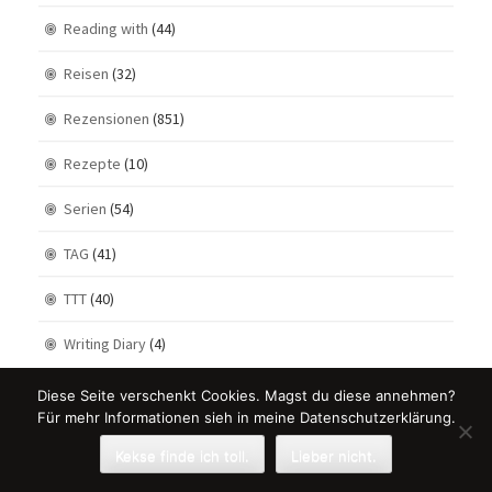
Reading with
(44)
Reisen
(32)
Rezensionen
(851)
Rezepte
(10)
Serien
(54)
TAG
(41)
TTT
(40)
Writing Diary
(4)
Diese Seite verschenkt Cookies. Magst du diese annehmen?
Für mehr Informationen sieh in meine Datenschutzerklärung.
Kekse finde ich toll.
Lieber nicht.
Theme Designed by
Rohit
.
© 2026 . All Rights Reserved.