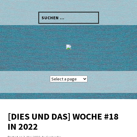
Skip
to
Suchen
content
nach:
[DIES UND DAS] WOCHE #18
IN 2022