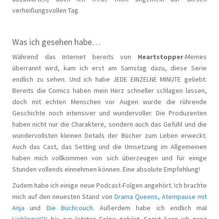
verheißungsvollen Tag.
Was ich gesehen habe…
Während das Internet bereits von
Heartstopper
-Memes
überrannt wird, kam ich erst am Samstag dazu, diese Serie
endlich zu sehen. Und ich habe JEDE EINZELNE MINUTE geliebt.
Bereits die Comics haben mein Herz schneller schlagen lassen,
doch mit echten Menschen vor Augen wurde die rührende
Geschichte noch intensiver und wundervoller. Die Produzenten
haben nicht nur die Charaktere, sondern auch das Gefühl und die
wundervollsten kleinen Details der Bücher zum Leben erweckt.
Auch das Cast, das Setting und die Umsetzung im Allgemeinen
haben mich vollkommen von sich überzeugen und für einige
Stunden vollends einnehmen können. Eine absolute Empfehlung!
Zudem habe ich einige neue Podcast-Folgen angehört. Ich brachte
mich auf den neuesten Stand von
Drama Queens
,
Atempause mit
Anja
und
Die Buchcouch
. Außerdem habe ich endlich mal
LieblingsICH
bis zur letzten Folge gehört. Somit kann ich ganz