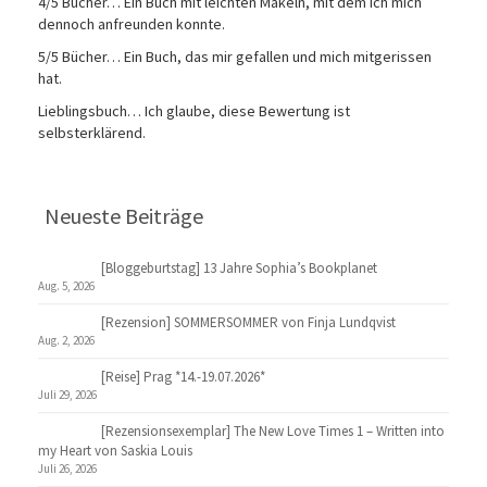
4/5 Bücher… Ein Buch mit leichten Makeln, mit dem ich mich
dennoch anfreunden konnte.
5/5 Bücher… Ein Buch, das mir gefallen und mich mitgerissen
hat.
Lieblingsbuch… Ich glaube, diese Bewertung ist
selbsterklärend.
Neueste Beiträge
[Bloggeburtstag] 13 Jahre Sophia’s Bookplanet
Aug. 5, 2026
[Rezension] SOMMERSOMMER von Finja Lundqvist
Aug. 2, 2026
[Reise] Prag *14.-19.07.2026*
Juli 29, 2026
[Rezensionsexemplar] The New Love Times 1 – Written into
my Heart von Saskia Louis
Juli 26, 2026