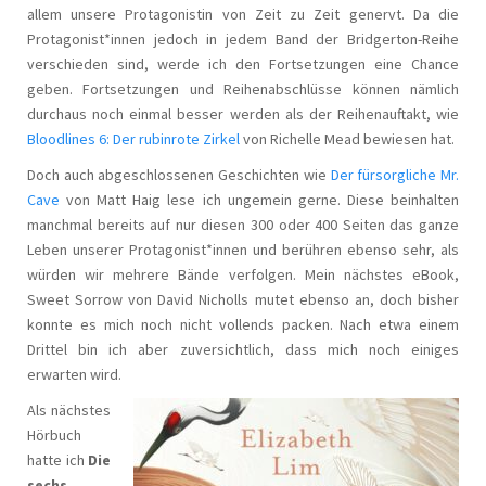
allem unsere Protagonistin von Zeit zu Zeit genervt. Da die
Protagonist*innen jedoch in jedem Band der Bridgerton-Reihe
verschieden sind, werde ich den Fortsetzungen eine Chance
geben. Fortsetzungen und Reihenabschlüsse können nämlich
durchaus noch einmal besser werden als der Reihenauftakt, wie
Bloodlines 6: Der rubinrote Zirkel
von Richelle Mead bewiesen hat.
Doch auch abgeschlossenen Geschichten wie
Der fürsorgliche Mr.
Cave
von Matt Haig lese ich ungemein gerne. Diese beinhalten
manchmal bereits auf nur diesen 300 oder 400 Seiten das ganze
Leben unserer Protagonist*innen und berühren ebenso sehr, als
würden wir mehrere Bände verfolgen. Mein nächstes eBook,
Sweet Sorrow von David Nicholls mutet ebenso an, doch bisher
konnte es mich noch nicht vollends packen. Nach etwa einem
Drittel bin ich aber zuversichtlich, dass mich noch einiges
erwarten wird.
Als nächstes
Hörbuch
hatte ich
Die
sechs