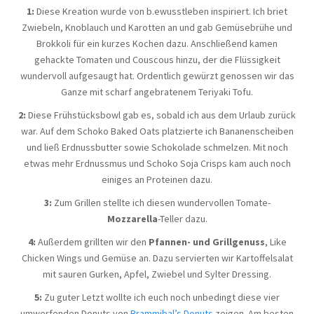
1:
Diese Kreation wurde von b.ewusstleben inspiriert. Ich briet
Zwiebeln, Knoblauch und Karotten an und gab Gemüsebrühe und
Brokkoli für ein kurzes Kochen dazu. Anschließend kamen
gehackte Tomaten und Couscous hinzu, der die Flüssigkeit
wundervoll aufgesaugt hat. Ordentlich gewürzt genossen wir das
Ganze mit scharf angebratenem Teriyaki Tofu.
2:
Diese Frühstücksbowl gab es, sobald ich aus dem Urlaub zurück
war. Auf dem Schoko Baked Oats platzierte ich Bananenscheiben
und ließ Erdnussbutter sowie Schokolade schmelzen. Mit noch
etwas mehr Erdnussmus und Schoko Soja Crisps kam auch noch
einiges an Proteinen dazu.
3:
Zum Grillen stellte ich diesen wundervollen Tomate-
Mozzarella
-Teller dazu.
4:
Außerdem grillten wir den
Pfannen- und Grillgenuss
, Like
Chicken Wings und Gemüse an. Dazu servierten wir Kartoffelsalat
mit sauren Gurken, Apfel, Zwiebel und Sylter Dressing.
5:
Zu guter Letzt wollte ich euch noch unbedingt diese vier
umwerfenden Donuts von
Brammibal’s Donuts
zeigen. Am besten