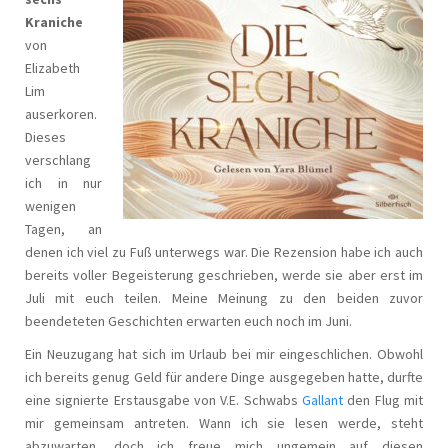
Kraniche
von
Elizabeth
Lim
auserkoren.
Dieses
verschlang
ich in nur
wenigen
Tagen, an
denen ich viel zu Fuß unterwegs war. Die Rezension habe ich auch
bereits voller Begeisterung geschrieben, werde sie aber erst im
Juli mit euch teilen. Meine Meinung zu den beiden zuvor
beendeteten Geschichten erwarten euch noch im Juni.
Ein Neuzugang hat sich im Urlaub bei mir eingeschlichen. Obwohl
ich bereits genug Geld für andere Dinge ausgegeben hatte, durfte
eine signierte Erstausgabe von V.E. Schwabs
Gallant
den Flug mit
mir gemeinsam antreten. Wann ich sie lesen werde, steht
abzuwarten, doch ich freue mich ungemein auf diesen