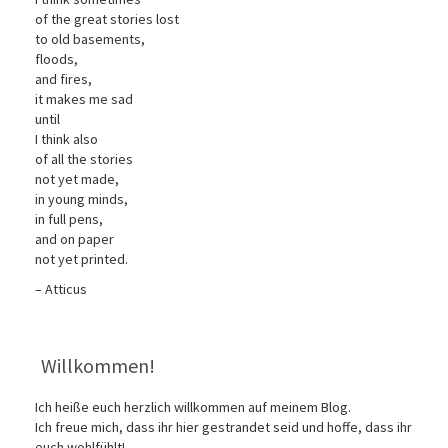
of the great stories lost
to old basements,
floods,
and fires,
it makes me sad
until
I think also
of all the stories
not yet made,
in young minds,
in full pens,
and on paper
not yet printed.
– Atticus
Willkommen!
Ich heiße euch herzlich willkommen auf meinem Blog.
Ich freue mich, dass ihr hier gestrandet seid und hoffe, dass ihr
euch wohlfühlt!