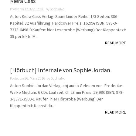
Kiera Cass
Posted on
17. April 2016
by
SophiaNo
Autor: Kiera Cass Verlag: Sauerländer Reihe: 1/3 Seiten: 386
Kapitel: 32 Ausführung: Hardcover Preis: 16,99€ ISBN: 978-3-
7373-6498-0 Kaufen: hier Leseprobe (Werbung) Der Klappentext:
35 perfekte M...
READ MORE
[Hörbuch] Infernale von Sophie Jordan
Posted on
26. März 2016
by
SophiaNo
Autor: Sophie Jordan Verlag: cbj audio Gelesen von: Frederike
Walke Medium: 6 CDs Laufzeit: 6h 28min Preis: 19,99€ ISBN: 978-
3-8371-3509-1 Kaufen: hier Hörprobe (Werbung) Der
Klappentext: Kannst du...
READ MORE