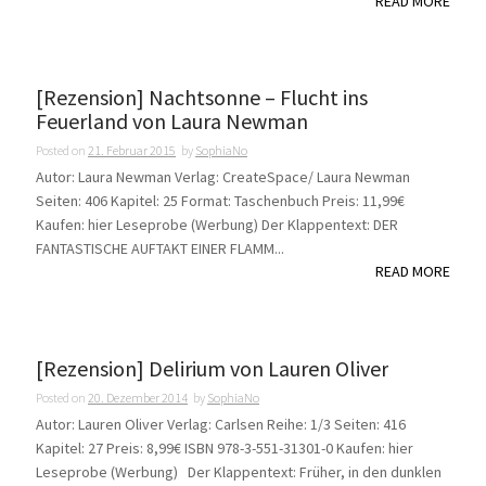
READ MORE
[Rezension] Nachtsonne – Flucht ins
Feuerland von Laura Newman
Posted on
21. Februar 2015
by
SophiaNo
Autor: Laura Newman Verlag: CreateSpace/ Laura Newman
Seiten: 406 Kapitel: 25 Format: Taschenbuch Preis: 11,99€
Kaufen: hier Leseprobe (Werbung) Der Klappentext: DER
FANTASTISCHE AUFTAKT EINER FLAMM...
READ MORE
[Rezension] Delirium von Lauren Oliver
Posted on
20. Dezember 2014
by
SophiaNo
Autor: Lauren Oliver Verlag: Carlsen Reihe: 1/3 Seiten: 416
Kapitel: 27 Preis: 8,99€ ISBN 978-3-551-31301-0 Kaufen: hier
Leseprobe (Werbung) Der Klappentext: Früher, in den dunklen