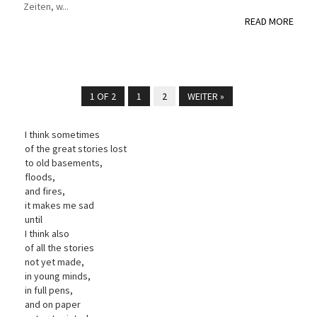
Zeiten, w...
READ MORE
1 OF 2
1
2
WEITER »
I think sometimes
of the great stories lost
to old basements,
floods,
and fires,
it makes me sad
until
I think also
of all the stories
not yet made,
in young minds,
in full pens,
and on paper