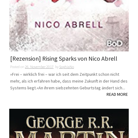
[Rezension] Rising Sparks von Nico Abrell
Posted on
26. November 2017
by
SophiaNo
»Frei – wirklich frei – war ich seit dem Zeitpunkt schon nicht
mehr, als ich erfahren habe, dass meine Zukunft in der Hand des
Systems liegt.«An ihrem siebzehnten Geburtstag ändert sich...
READ MORE