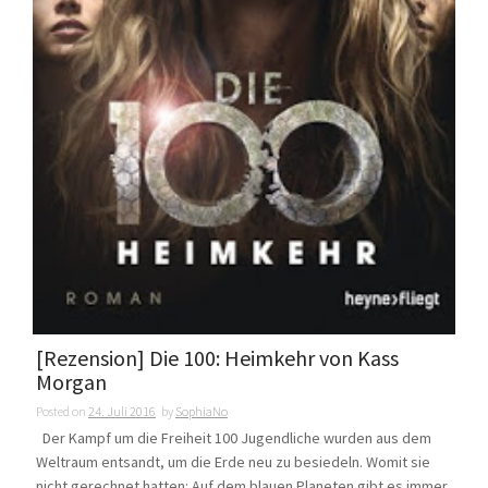
[Rezension] Die 100: Heimkehr von Kass
Morgan
Posted on
24. Juli 2016
by
SophiaNo
Der Kampf um die Freiheit 100 Jugendliche wurden aus dem
Weltraum entsandt, um die Erde neu zu besiedeln. Womit sie
nicht gerechnet hatten: Auf dem blauen Planeten gibt es immer