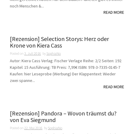
noch Menschen &...
READ MORE
[Rezension] Selection Storys: Herz oder
Krone von Kiera Cass
Posted on
3. Juli 2016
by
SophiaNo
Autor: Kiera Cass Verlag: Fischer Verlage Reihe: 2/2 Seiten: 192
Kapitel: 15 Ausführung: TB Preis: 7,99€ ISBN: 978-3-7335-0145-7
Kaufen: hier Leseprobe (Werbung) Der Klappentext: Wieder
zwei spanne...
READ MORE
[Rezension] Pandora – Wovon träumst du?
von Eva Siegmund
Posted on
22. Mai 2016
by
SophiaNo