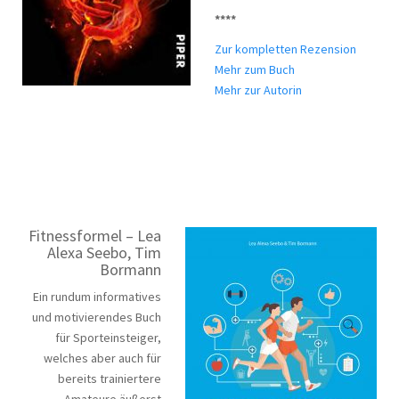
****
Zur kompletten Rezension
Mehr zum Buch
Mehr zur Autorin
Fitnessformel – Lea
Alexa Seebo, Tim
Bormann
Ein rundum informatives
und motivierendes Buch
für Sporteinsteiger,
welches aber auch für
bereits trainiertere
Amateure äußerst