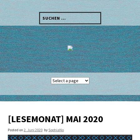
Skip
to
Suchen
content
nach:
[LESEMONAT] MAI 2020
Posted on
2. Juni 2020
by
SophiaNo