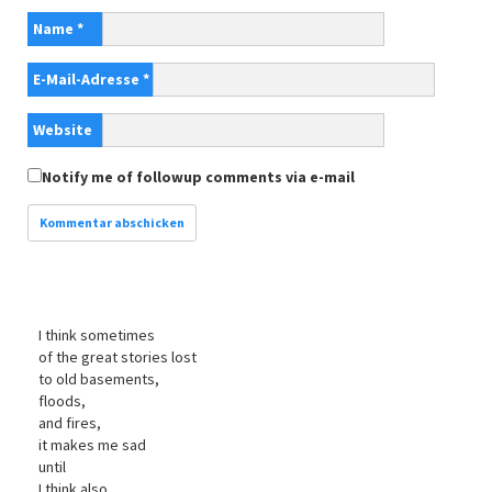
Name
*
E-Mail-Adresse
*
Website
Notify me of followup comments via e-mail
I think sometimes
of the great stories lost
to old basements,
floods,
and fires,
it makes me sad
until
I think also