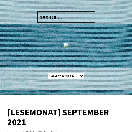
Skip
to
Suchen
content
nach:
[LESEMONAT] SEPTEMBER
2021