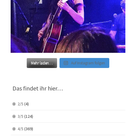
Mehr laden…
Auf Instagram folgen
Das findet ihr hier…
2/5
(4)
3/5
(124)
4/5
(369)