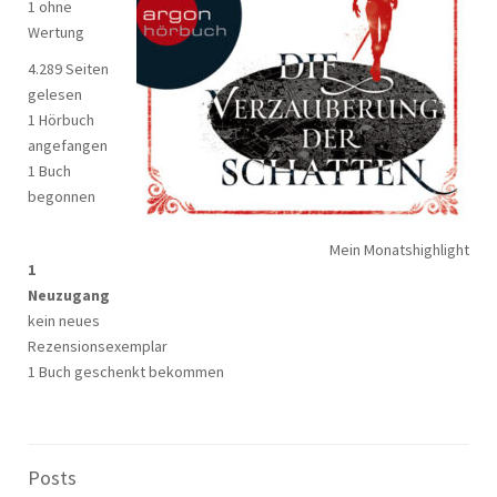
1 ohne
Wertung
4.289 Seiten
gelesen
1 Hörbuch
angefangen
1 Buch
begonnen
Mein Monatshighlight
1
Neuzugang
kein neues
Rezensionsexemplar
1 Buch geschenkt bekommen
Posts