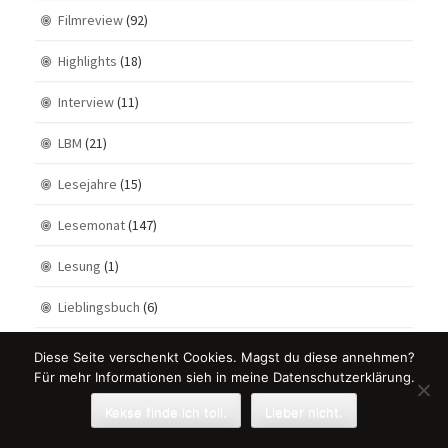
Filmreview
(92)
Highlights
(18)
Interview
(11)
LBM
(21)
Lesejahre
(15)
Lesemonat
(147)
Lesung
(1)
Lieblingsbuch
(6)
Musicals
(6)
Diese Seite verschenkt Cookies. Magst du diese annehmen?
Für mehr Informationen sieh in meine Datenschutzerklärung.
Musik
(9)
Kekse finde ich toll.
Lieber nicht.
Neuzugänge
(102)