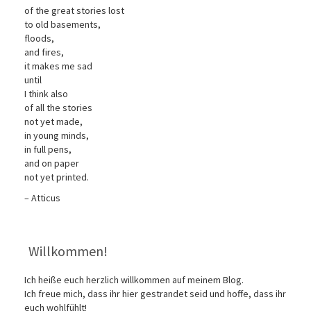
of the great stories lost
to old basements,
floods,
and fires,
it makes me sad
until
I think also
of all the stories
not yet made,
in young minds,
in full pens,
and on paper
not yet printed.
– Atticus
Willkommen!
Ich heiße euch herzlich willkommen auf meinem Blog.
Ich freue mich, dass ihr hier gestrandet seid und hoffe, dass ihr
euch wohlfühlt!